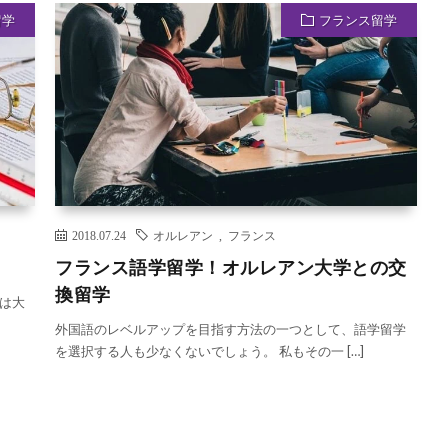
留学
フランス留学
2018.07.24
オルレアン
,
フランス
フランス語学留学！オルレアン大学との交
換留学
は大
外国語のレベルアップを目指す方法の一つとして、語学留学
を選択する人も少なくないでしょう。 私もその一 […]