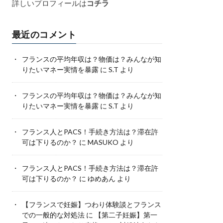
詳しいプロフィールは
コチラ
最近のコメント
フランスの平均年収は？物価は？みんなが知
りたいマネー実情を暴露
に
S.T
より
フランスの平均年収は？物価は？みんなが知
りたいマネー実情を暴露
に
S.T
より
フランス人とPACS！手続き方法は？滞在許
可は下りるのか？
に
MASUKO
より
フランス人とPACS！手続き方法は？滞在許
可は下りるのか？
に
ゆめあん
より
【フランスで妊娠】つわり体験談とフランス
での一般的な対処法
に
【第二子妊娠】第一