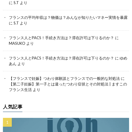
に
S.T
より
フランスの平均年収は？物価は？みんなが知りたいマネー実情を暴露
に
S.T
より
フランス人とPACS！手続き方法は？滞在許可は下りるのか？
に
MASUKO
より
フランス人とPACS！手続き方法は？滞在許可は下りるのか？
に
ゆめ
あん
より
【フランスで妊娠】つわり体験談とフランスでの一般的な対処法
に
【第二子妊娠】第一子とは違ったつわり症状とその対処法 | ますこの
フランス生活
より
人気記事