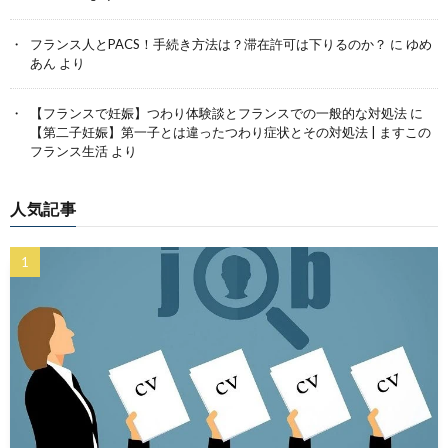
フランス人とPACS！手続き方法は？滞在許可は下りるのか？
に
ゆめ
あん
より
【フランスで妊娠】つわり体験談とフランスでの一般的な対処法
に
【第二子妊娠】第一子とは違ったつわり症状とその対処法 | ますこの
フランス生活
より
人気記事