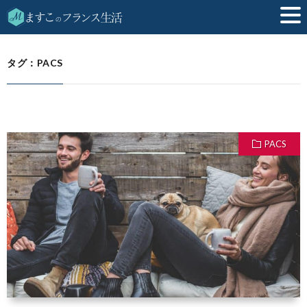
PACS
HOME
タグ：PACS
PACS