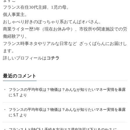
ますこ
フランス在住30代主婦、1児の母。
個人事業主。
おしゃべり好きのぽっちゃり系おてんばオバさん。
商業ライター歴3年（現在お休み中）、市役所や関連施設での労
働経験アリ。
フランス時事ネタやリアルな日常など ざっくばらんにお届けし
ます。
詳しいプロフィールは
コチラ
最近のコメント
フランスの平均年収は？物価は？みんなが知りたいマネー実情を暴露
に
S.T
より
フランスの平均年収は？物価は？みんなが知りたいマネー実情を暴露
に
S.T
より
フランス人とPACS！手続き方法は？滞在許可は下りるのか？
に