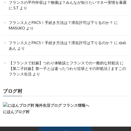
フランスの平均年収は？物価は？みんなが知りたいマネー実情を暴露
に
S.T
より
フランス人とPACS！手続き方法は？滞在許可は下りるのか？
に
MASUKO
より
フランス人とPACS！手続き方法は？滞在許可は下りるのか？
に
ゆめ
あん
より
【フランスで妊娠】つわり体験談とフランスでの一般的な対処法
に
【第二子妊娠】第一子とは違ったつわり症状とその対処法 | ますこの
フランス生活
より
ブログ村
にほんブログ村