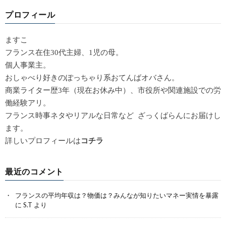
プロフィール
ますこ
フランス在住30代主婦、1児の母。
個人事業主。
おしゃべり好きのぽっちゃり系おてんばオバさん。
商業ライター歴3年（現在お休み中）、市役所や関連施設での労
働経験アリ。
フランス時事ネタやリアルな日常など ざっくばらんにお届けし
ます。
詳しいプロフィールは
コチラ
最近のコメント
フランスの平均年収は？物価は？みんなが知りたいマネー実情を暴露
に
S.T
より