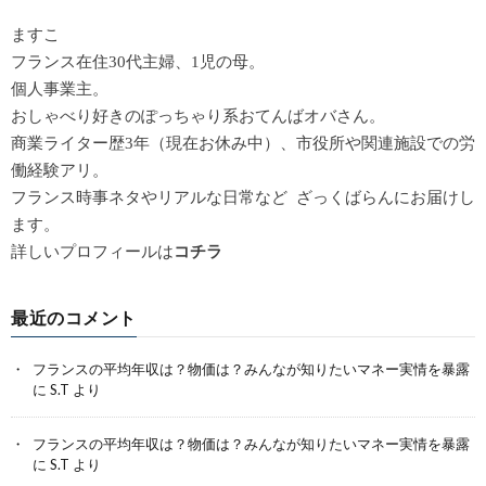
ますこ
フランス在住30代主婦、1児の母。
個人事業主。
おしゃべり好きのぽっちゃり系おてんばオバさん。
商業ライター歴3年（現在お休み中）、市役所や関連施設での労
働経験アリ。
フランス時事ネタやリアルな日常など ざっくばらんにお届けし
ます。
詳しいプロフィールは
コチラ
最近のコメント
フランスの平均年収は？物価は？みんなが知りたいマネー実情を暴露
に
S.T
より
フランスの平均年収は？物価は？みんなが知りたいマネー実情を暴露
に
S.T
より