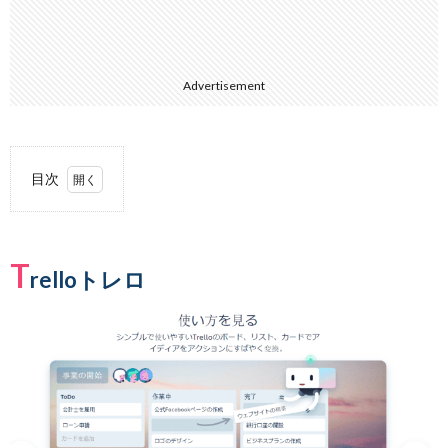
Advertisement
目次
1.
Trello
トレ
T
ロ
relloトレロ
2.
Canva
3.
Figma
フィ
グマ
4.