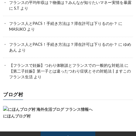
フランスの平均年収は？物価は？みんなが知りたいマネー実情を暴露
に
S.T
より
フランス人とPACS！手続き方法は？滞在許可は下りるのか？
に
MASUKO
より
フランス人とPACS！手続き方法は？滞在許可は下りるのか？
に
ゆめ
あん
より
【フランスで妊娠】つわり体験談とフランスでの一般的な対処法
に
【第二子妊娠】第一子とは違ったつわり症状とその対処法 | ますこの
フランス生活
より
ブログ村
にほんブログ村