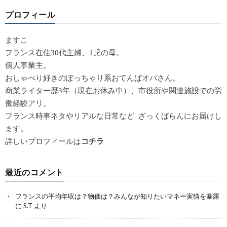
プロフィール
ますこ
フランス在住30代主婦、1児の母。
個人事業主。
おしゃべり好きのぽっちゃり系おてんばオバさん。
商業ライター歴3年（現在お休み中）、市役所や関連施設での労
働経験アリ。
フランス時事ネタやリアルな日常など ざっくばらんにお届けし
ます。
詳しいプロフィールは
コチラ
最近のコメント
フランスの平均年収は？物価は？みんなが知りたいマネー実情を暴露
に
S.T
より