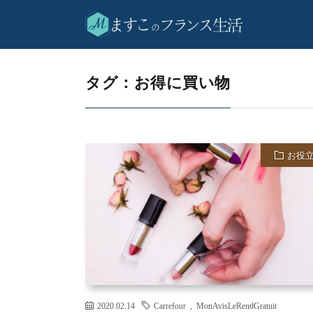
お得に買い物
HOME
タグ：お得に買い物
お役
2020.02.14
Carrefour
,
MonAvisLeRendGratuit