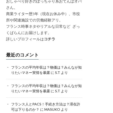
おしゃべり好きのぽっちゃり系おてんばオバ
さん。
商業ライター歴3年（現在お休み中）、市役
所や関連施設での労働経験アリ。
フランス時事ネタやリアルな日常など ざっ
くばらんにお届けします。
詳しいプロフィールは
コチラ
最近のコメント
フランスの平均年収は？物価は？みんなが知
りたいマネー実情を暴露
に
S.T
より
フランスの平均年収は？物価は？みんなが知
りたいマネー実情を暴露
に
S.T
より
フランス人とPACS！手続き方法は？滞在許
可は下りるのか？
に
MASUKO
より