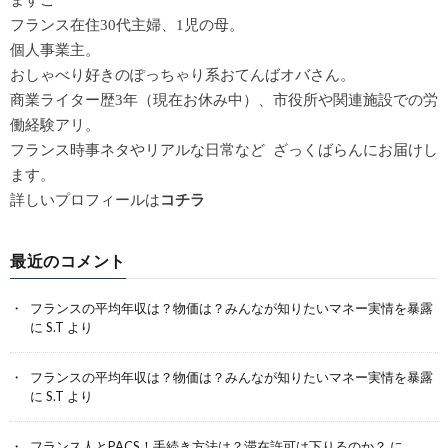
ますこ
フランス在住30代主婦、1児の母。
個人事業主。
おしゃべり好きのぽっちゃり系おてんばオバさん。
商業ライター歴3年（現在お休み中）、市役所や関連施設での労
働経験アリ。
フランス時事ネタやリアルな日常など ざっくばらんにお届けし
ます。
詳しいプロフィールは
コチラ
最近のコメント
フランスの平均年収は？物価は？みんなが知りたいマネー実情を暴露
に
S.T
より
フランスの平均年収は？物価は？みんなが知りたいマネー実情を暴露
に
S.T
より
フランス人とPACS！手続き方法は？滞在許可は下りるのか？
に