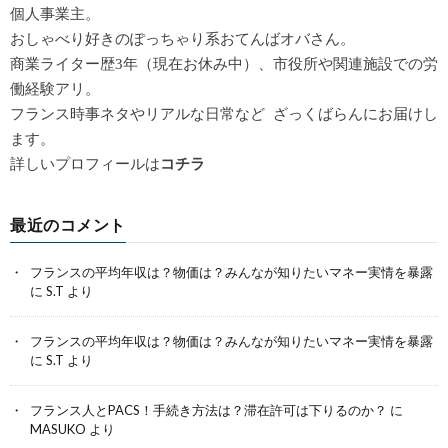
個人事業主。
おしゃべり好きのぽっちゃり系おてんばオバさん。
商業ライター歴3年（現在お休み中）、市役所や関連施設での労
働経験アリ。
フランス時事ネタやリアルな日常など ざっくばらんにお届けし
ます。
詳しいプロフィールは
コチラ
最近のコメント
フランスの平均年収は？物価は？みんなが知りたいマネー実情を暴露
に
S.T
より
フランスの平均年収は？物価は？みんなが知りたいマネー実情を暴露
に
S.T
より
フランス人とPACS！手続き方法は？滞在許可は下りるのか？
に
MASUKO
より