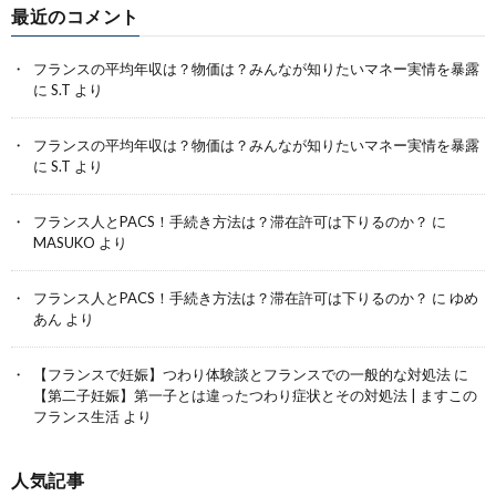
最近のコメント
フランスの平均年収は？物価は？みんなが知りたいマネー実情を暴露
に
S.T
より
フランスの平均年収は？物価は？みんなが知りたいマネー実情を暴露
に
S.T
より
フランス人とPACS！手続き方法は？滞在許可は下りるのか？
に
MASUKO
より
フランス人とPACS！手続き方法は？滞在許可は下りるのか？
に
ゆめ
あん
より
【フランスで妊娠】つわり体験談とフランスでの一般的な対処法
に
【第二子妊娠】第一子とは違ったつわり症状とその対処法 | ますこの
フランス生活
より
人気記事