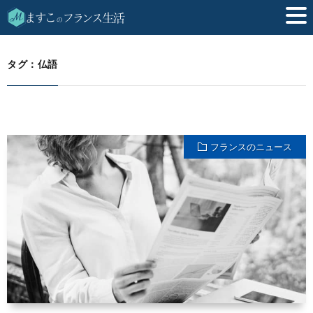
仏語
HOME
タグ：仏語
フランスのニュース