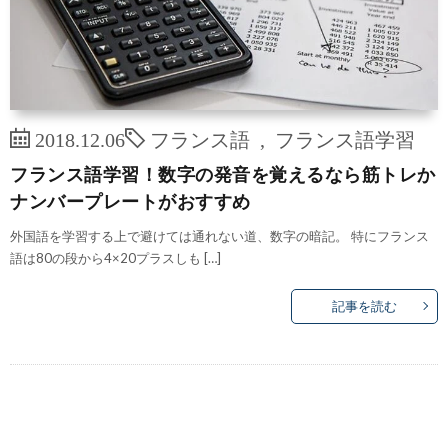
2018.12.06
フランス語
,
フランス語学習
フランス語学習！数字の発音を覚えるなら筋トレか
ナンバープレートがおすすめ
外国語を学習する上で避けては通れない道、数字の暗記。 特にフランス
語は80の段から4×20プラスしも […]
記事を読む