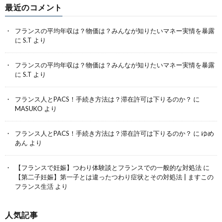
最近のコメント
フランスの平均年収は？物価は？みんなが知りたいマネー実情を暴露
に
S.T
より
フランスの平均年収は？物価は？みんなが知りたいマネー実情を暴露
に
S.T
より
フランス人とPACS！手続き方法は？滞在許可は下りるのか？
に
MASUKO
より
フランス人とPACS！手続き方法は？滞在許可は下りるのか？
に
ゆめ
あん
より
【フランスで妊娠】つわり体験談とフランスでの一般的な対処法
に
【第二子妊娠】第一子とは違ったつわり症状とその対処法 | ますこの
フランス生活
より
人気記事