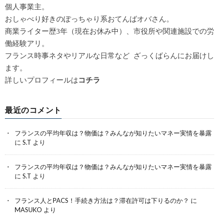
個人事業主。
おしゃべり好きのぽっちゃり系おてんばオバさん。
商業ライター歴3年（現在お休み中）、市役所や関連施設での労
働経験アリ。
フランス時事ネタやリアルな日常など ざっくばらんにお届けし
ます。
詳しいプロフィールは
コチラ
最近のコメント
フランスの平均年収は？物価は？みんなが知りたいマネー実情を暴露
に
S.T
より
フランスの平均年収は？物価は？みんなが知りたいマネー実情を暴露
に
S.T
より
フランス人とPACS！手続き方法は？滞在許可は下りるのか？
に
MASUKO
より