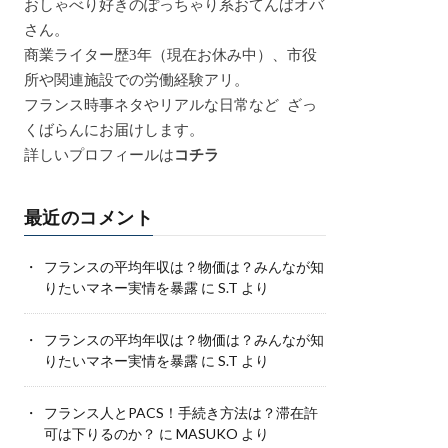
おしゃべり好きのぽっちゃり系おてんばオバ
さん。
商業ライター歴3年（現在お休み中）、市役
所や関連施設での労働経験アリ。
フランス時事ネタやリアルな日常など ざっ
くばらんにお届けします。
詳しいプロフィールは
コチラ
最近のコメント
フランスの平均年収は？物価は？みんなが知
りたいマネー実情を暴露
に
S.T
より
フランスの平均年収は？物価は？みんなが知
りたいマネー実情を暴露
に
S.T
より
フランス人とPACS！手続き方法は？滞在許
可は下りるのか？
に
MASUKO
より