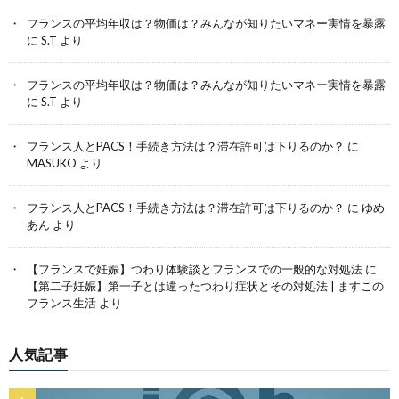
フランスの平均年収は？物価は？みんなが知りたいマネー実情を暴露
に
S.T
より
フランスの平均年収は？物価は？みんなが知りたいマネー実情を暴露
に
S.T
より
フランス人とPACS！手続き方法は？滞在許可は下りるのか？
に
MASUKO
より
フランス人とPACS！手続き方法は？滞在許可は下りるのか？
に
ゆめ
あん
より
【フランスで妊娠】つわり体験談とフランスでの一般的な対処法
に
【第二子妊娠】第一子とは違ったつわり症状とその対処法 | ますこの
フランス生活
より
人気記事