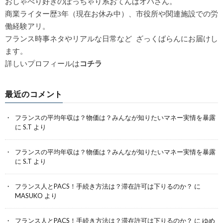
おしゃべり好きのぽっちゃり系おてんばオバさん。
商業ライター歴3年（現在お休み中）、市役所や関連施設での労
働経験アリ。
フランス時事ネタやリアルな日常など ざっくばらんにお届けし
ます。
詳しいプロフィールは
コチラ
最近のコメント
フランスの平均年収は？物価は？みんなが知りたいマネー実情を暴露
に
S.T
より
フランスの平均年収は？物価は？みんなが知りたいマネー実情を暴露
に
S.T
より
フランス人とPACS！手続き方法は？滞在許可は下りるのか？
に
MASUKO
より
フランス人とPACS！手続き方法は？滞在許可は下りるのか？
に
ゆめ