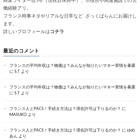
商業ライター歴3年（現在お休み中）、市役所や関連施設での労
働経験アリ。
フランス時事ネタやリアルな日常など ざっくばらんにお届けし
ます。
詳しいプロフィールは
コチラ
最近のコメント
フランスの平均年収は？物価は？みんなが知りたいマネー実情を暴露
に
S.T
より
フランスの平均年収は？物価は？みんなが知りたいマネー実情を暴露
に
S.T
より
フランス人とPACS！手続き方法は？滞在許可は下りるのか？
に
MASUKO
より
フランス人とPACS！手続き方法は？滞在許可は下りるのか？
に
ゆめ
あん
より