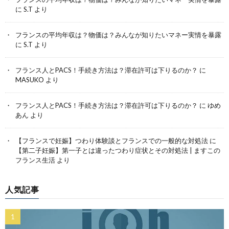
に
S.T
より
フランスの平均年収は？物価は？みんなが知りたいマネー実情を暴露
に
S.T
より
フランス人とPACS！手続き方法は？滞在許可は下りるのか？
に
MASUKO
より
フランス人とPACS！手続き方法は？滞在許可は下りるのか？
に
ゆめ
あん
より
【フランスで妊娠】つわり体験談とフランスでの一般的な対処法
に
【第二子妊娠】第一子とは違ったつわり症状とその対処法 | ますこの
フランス生活
より
人気記事