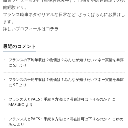
商業ライター歴3年（現在お休み中）、市役所や関連施設での労
働経験アリ。
フランス時事ネタやリアルな日常など ざっくばらんにお届けし
ます。
詳しいプロフィールは
コチラ
最近のコメント
フランスの平均年収は？物価は？みんなが知りたいマネー実情を暴露
に
S.T
より
フランスの平均年収は？物価は？みんなが知りたいマネー実情を暴露
に
S.T
より
フランス人とPACS！手続き方法は？滞在許可は下りるのか？
に
MASUKO
より
フランス人とPACS！手続き方法は？滞在許可は下りるのか？
に
ゆめ
あん
より