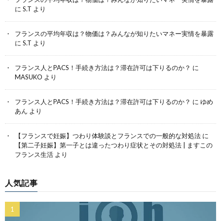
に
S.T
より
フランスの平均年収は？物価は？みんなが知りたいマネー実情を暴露
に
S.T
より
フランス人とPACS！手続き方法は？滞在許可は下りるのか？
に
MASUKO
より
フランス人とPACS！手続き方法は？滞在許可は下りるのか？
に
ゆめ
あん
より
【フランスで妊娠】つわり体験談とフランスでの一般的な対処法
に
【第二子妊娠】第一子とは違ったつわり症状とその対処法 | ますこの
フランス生活
より
人気記事