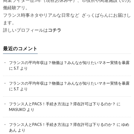
商業ライター歴3年（現在お休み中）、市役所や関連施設での労
働経験アリ。
フランス時事ネタやリアルな日常など ざっくばらんにお届けし
ます。
詳しいプロフィールは
コチラ
最近のコメント
フランスの平均年収は？物価は？みんなが知りたいマネー実情を暴露
に
S.T
より
フランスの平均年収は？物価は？みんなが知りたいマネー実情を暴露
に
S.T
より
フランス人とPACS！手続き方法は？滞在許可は下りるのか？
に
MASUKO
より
フランス人とPACS！手続き方法は？滞在許可は下りるのか？
に
ゆめ
あん
より