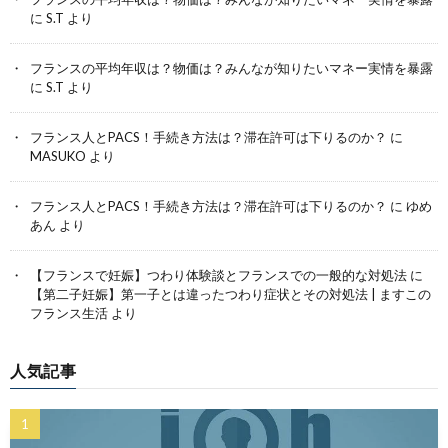
に
S.T
より
フランスの平均年収は？物価は？みんなが知りたいマネー実情を暴露
に
S.T
より
フランス人とPACS！手続き方法は？滞在許可は下りるのか？
に
MASUKO
より
フランス人とPACS！手続き方法は？滞在許可は下りるのか？
に
ゆめ
あん
より
【フランスで妊娠】つわり体験談とフランスでの一般的な対処法
に
【第二子妊娠】第一子とは違ったつわり症状とその対処法 | ますこの
フランス生活
より
人気記事