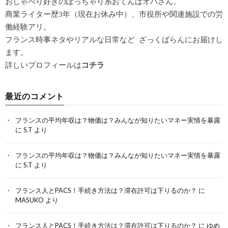
おしゃべり好きのぽっちゃり系おてんばオバさん。
商業ライター歴3年（現在お休み中）、市役所や関連施設での労
働経験アリ。
フランス時事ネタやリアルな日常など ざっくばらんにお届けし
ます。
詳しいプロフィールは
コチラ
最近のコメント
フランスの平均年収は？物価は？みんなが知りたいマネー実情を暴露
に
S.T
より
フランスの平均年収は？物価は？みんなが知りたいマネー実情を暴露
に
S.T
より
フランス人とPACS！手続き方法は？滞在許可は下りるのか？
に
MASUKO
より
フランス人とPACS！手続き方法は？滞在許可は下りるのか？
に
ゆめ