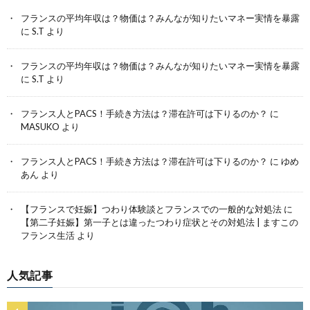
フランスの平均年収は？物価は？みんなが知りたいマネー実情を暴露
に
S.T
より
フランスの平均年収は？物価は？みんなが知りたいマネー実情を暴露
に
S.T
より
フランス人とPACS！手続き方法は？滞在許可は下りるのか？
に
MASUKO
より
フランス人とPACS！手続き方法は？滞在許可は下りるのか？
に
ゆめ
あん
より
【フランスで妊娠】つわり体験談とフランスでの一般的な対処法
に
【第二子妊娠】第一子とは違ったつわり症状とその対処法 | ますこの
フランス生活
より
人気記事