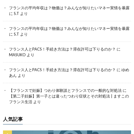
フランスの平均年収は？物価は？みんなが知りたいマネー実情を暴露
に
S.T
より
フランスの平均年収は？物価は？みんなが知りたいマネー実情を暴露
に
S.T
より
フランス人とPACS！手続き方法は？滞在許可は下りるのか？
に
MASUKO
より
フランス人とPACS！手続き方法は？滞在許可は下りるのか？
に
ゆめ
あん
より
【フランスで妊娠】つわり体験談とフランスでの一般的な対処法
に
【第二子妊娠】第一子とは違ったつわり症状とその対処法 | ますこの
フランス生活
より
人気記事