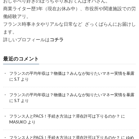
おしゃべり好きのぽっちゃり系おてんばオバさん。
商業ライター歴3年（現在お休み中）、市役所や関連施設での労
働経験アリ。
フランス時事ネタやリアルな日常など ざっくばらんにお届けし
ます。
詳しいプロフィールは
コチラ
最近のコメント
フランスの平均年収は？物価は？みんなが知りたいマネー実情を暴露
に
S.T
より
フランスの平均年収は？物価は？みんなが知りたいマネー実情を暴露
に
S.T
より
フランス人とPACS！手続き方法は？滞在許可は下りるのか？
に
MASUKO
より
フランス人とPACS！手続き方法は？滞在許可は下りるのか？
に
ゆめ