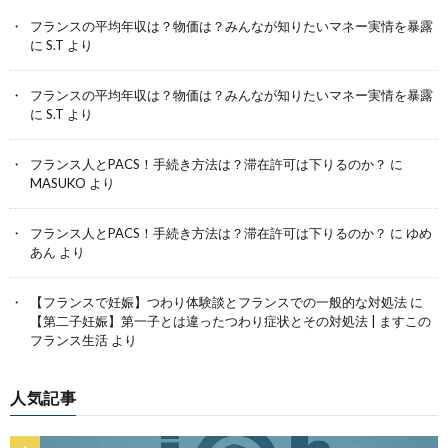
フランスの平均年収は？物価は？みんなが知りたいマネー実情を暴露
に
S.T
より
フランスの平均年収は？物価は？みんなが知りたいマネー実情を暴露
に
S.T
より
フランス人とPACS！手続き方法は？滞在許可は下りるのか？
に
MASUKO
より
フランス人とPACS！手続き方法は？滞在許可は下りるのか？
に
ゆめ
あん
より
【フランスで妊娠】つわり体験談とフランスでの一般的な対処法
に
【第二子妊娠】第一子とは違ったつわり症状とその対処法 | ますこの
フランス生活
より
人気記事