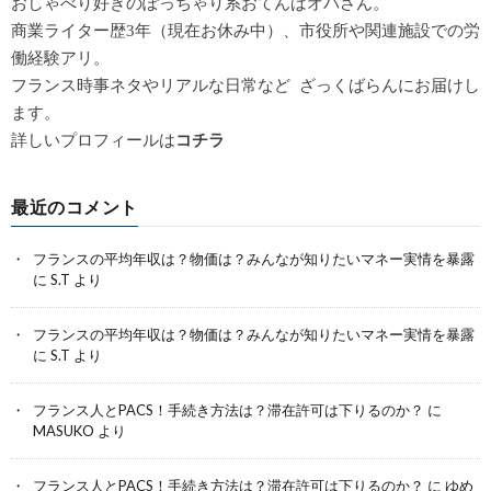
おしゃべり好きのぽっちゃり系おてんばオバさん。
商業ライター歴3年（現在お休み中）、市役所や関連施設での労
働経験アリ。
フランス時事ネタやリアルな日常など ざっくばらんにお届けし
ます。
詳しいプロフィールは
コチラ
最近のコメント
フランスの平均年収は？物価は？みんなが知りたいマネー実情を暴露
に
S.T
より
フランスの平均年収は？物価は？みんなが知りたいマネー実情を暴露
に
S.T
より
フランス人とPACS！手続き方法は？滞在許可は下りるのか？
に
MASUKO
より
フランス人とPACS！手続き方法は？滞在許可は下りるのか？
に
ゆめ