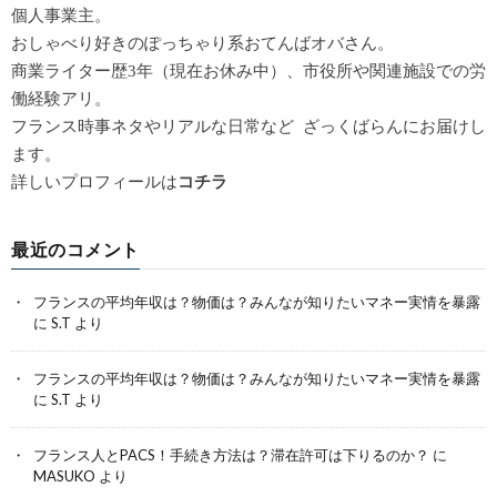
個人事業主。
おしゃべり好きのぽっちゃり系おてんばオバさん。
商業ライター歴3年（現在お休み中）、市役所や関連施設での労
働経験アリ。
フランス時事ネタやリアルな日常など ざっくばらんにお届けし
ます。
詳しいプロフィールは
コチラ
最近のコメント
フランスの平均年収は？物価は？みんなが知りたいマネー実情を暴露
に
S.T
より
フランスの平均年収は？物価は？みんなが知りたいマネー実情を暴露
に
S.T
より
フランス人とPACS！手続き方法は？滞在許可は下りるのか？
に
MASUKO
より