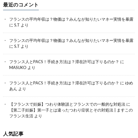
最近のコメント
フランスの平均年収は？物価は？みんなが知りたいマネー実情を暴露
に
S.T
より
フランスの平均年収は？物価は？みんなが知りたいマネー実情を暴露
に
S.T
より
フランス人とPACS！手続き方法は？滞在許可は下りるのか？
に
MASUKO
より
フランス人とPACS！手続き方法は？滞在許可は下りるのか？
に
ゆめ
あん
より
【フランスで妊娠】つわり体験談とフランスでの一般的な対処法
に
【第二子妊娠】第一子とは違ったつわり症状とその対処法 | ますこの
フランス生活
より
人気記事