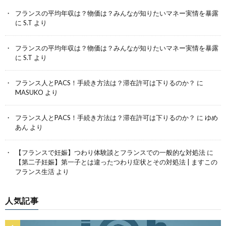
フランスの平均年収は？物価は？みんなが知りたいマネー実情を暴露
に
S.T
より
フランスの平均年収は？物価は？みんなが知りたいマネー実情を暴露
に
S.T
より
フランス人とPACS！手続き方法は？滞在許可は下りるのか？
に
MASUKO
より
フランス人とPACS！手続き方法は？滞在許可は下りるのか？
に
ゆめ
あん
より
【フランスで妊娠】つわり体験談とフランスでの一般的な対処法
に
【第二子妊娠】第一子とは違ったつわり症状とその対処法 | ますこの
フランス生活
より
人気記事