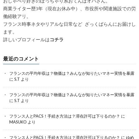
おしゃべり好きのぽっちゃり系おてんばオバさん。
商業ライター歴3年（現在お休み中）、市役所や関連施設での労
働経験アリ。
フランス時事ネタやリアルな日常など ざっくばらんにお届けし
ます。
詳しいプロフィールは
コチラ
最近のコメント
フランスの平均年収は？物価は？みんなが知りたいマネー実情を暴露
に
S.T
より
フランスの平均年収は？物価は？みんなが知りたいマネー実情を暴露
に
S.T
より
フランス人とPACS！手続き方法は？滞在許可は下りるのか？
に
MASUKO
より
フランス人とPACS！手続き方法は？滞在許可は下りるのか？
に
ゆめ