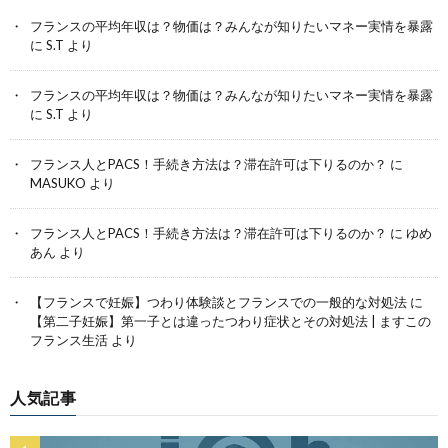
フランスの平均年収は？物価は？みんなが知りたいマネー実情を暴露
に
S.T
より
フランスの平均年収は？物価は？みんなが知りたいマネー実情を暴露
に
S.T
より
フランス人とPACS！手続き方法は？滞在許可は下りるのか？
に
MASUKO
より
フランス人とPACS！手続き方法は？滞在許可は下りるのか？
に
ゆめ
あん
より
【フランスで妊娠】つわり体験談とフランスでの一般的な対処法
に
【第二子妊娠】第一子とは違ったつわり症状とその対処法 | ますこの
フランス生活
より
人気記事