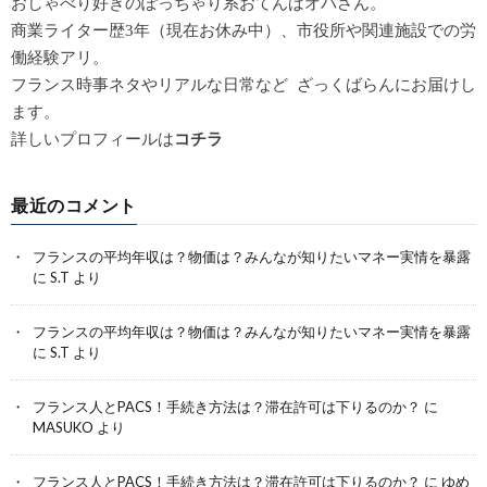
おしゃべり好きのぽっちゃり系おてんばオバさん。
商業ライター歴3年（現在お休み中）、市役所や関連施設での労
働経験アリ。
フランス時事ネタやリアルな日常など ざっくばらんにお届けし
ます。
詳しいプロフィールは
コチラ
最近のコメント
フランスの平均年収は？物価は？みんなが知りたいマネー実情を暴露
に
S.T
より
フランスの平均年収は？物価は？みんなが知りたいマネー実情を暴露
に
S.T
より
フランス人とPACS！手続き方法は？滞在許可は下りるのか？
に
MASUKO
より
フランス人とPACS！手続き方法は？滞在許可は下りるのか？
に
ゆめ