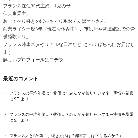
フランス在住30代主婦、1児の母。
個人事業主。
おしゃべり好きのぽっちゃり系おてんばオバさん。
商業ライター歴3年（現在お休み中）、市役所や関連施設での労
働経験アリ。
フランス時事ネタやリアルな日常など ざっくばらんにお届けし
ます。
詳しいプロフィールは
コチラ
最近のコメント
フランスの平均年収は？物価は？みんなが知りたいマネー実情を暴露
に
S.T
より
フランスの平均年収は？物価は？みんなが知りたいマネー実情を暴露
に
S.T
より
フランス人とPACS！手続き方法は？滞在許可は下りるのか？
に