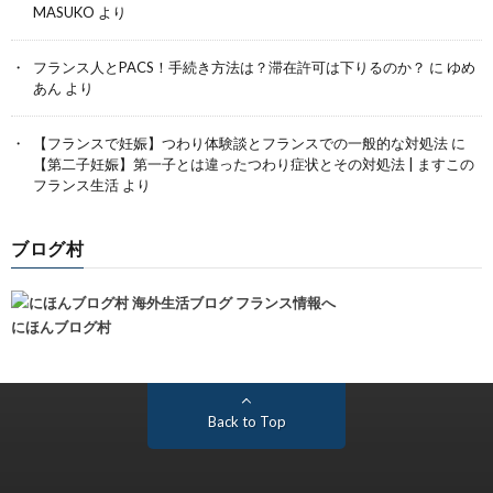
MASUKO
より
フランス人とPACS！手続き方法は？滞在許可は下りるのか？
に
ゆめ
あん
より
【フランスで妊娠】つわり体験談とフランスでの一般的な対処法
に
【第二子妊娠】第一子とは違ったつわり症状とその対処法 | ますこの
フランス生活
より
ブログ村
にほんブログ村
Back to Top