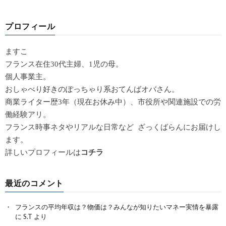
プロフィール
ますこ
フランス在住30代主婦、1児の母。
個人事業主。
おしゃべり好きのぽっちゃり系おてんばオバさん。
商業ライター歴3年（現在お休み中）、市役所や関連施設での労
働経験アリ。
フランス時事ネタやリアルな日常など ざっくばらんにお届けし
ます。
詳しいプロフィールは
コチラ
最近のコメント
フランスの平均年収は？物価は？みんなが知りたいマネー実情を暴露
に
S.T
より