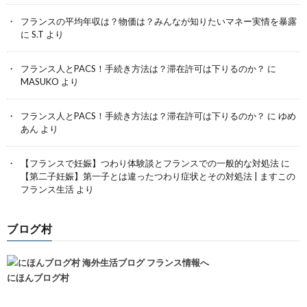
フランスの平均年収は？物価は？みんなが知りたいマネー実情を暴露
に
S.T
より
フランス人とPACS！手続き方法は？滞在許可は下りるのか？
に
MASUKO
より
フランス人とPACS！手続き方法は？滞在許可は下りるのか？
に
ゆめ
あん
より
【フランスで妊娠】つわり体験談とフランスでの一般的な対処法
に
【第二子妊娠】第一子とは違ったつわり症状とその対処法 | ますこの
フランス生活
より
ブログ村
にほんブログ村