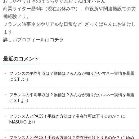
おしゃべり好きのぽっちゃり系おてんばオバさん。
商業ライター歴3年（現在お休み中）、市役所や関連施設での労
働経験アリ。
フランス時事ネタやリアルな日常など ざっくばらんにお届けし
ます。
詳しいプロフィールは
コチラ
最近のコメント
フランスの平均年収は？物価は？みんなが知りたいマネー実情を暴露
に
S.T
より
フランスの平均年収は？物価は？みんなが知りたいマネー実情を暴露
に
S.T
より
フランス人とPACS！手続き方法は？滞在許可は下りるのか？
に
MASUKO
より
フランス人とPACS！手続き方法は？滞在許可は下りるのか？
に
ゆめ