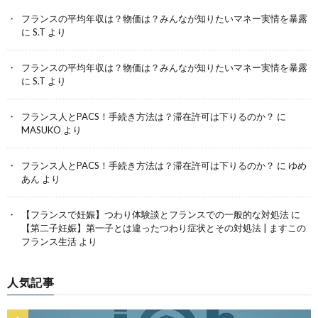
フランスの平均年収は？物価は？みんなが知りたいマネー実情を暴露
に
S.T
より
フランスの平均年収は？物価は？みんなが知りたいマネー実情を暴露
に
S.T
より
フランス人とPACS！手続き方法は？滞在許可は下りるのか？
に
MASUKO
より
フランス人とPACS！手続き方法は？滞在許可は下りるのか？
に
ゆめ
あん
より
【フランスで妊娠】つわり体験談とフランスでの一般的な対処法
に
【第二子妊娠】第一子とは違ったつわり症状とその対処法 | ますこの
フランス生活
より
人気記事