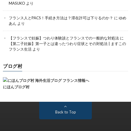
MASUKO
より
フランス人とPACS！手続き方法は？滞在許可は下りるのか？
に
ゆめ
あん
より
【フランスで妊娠】つわり体験談とフランスでの一般的な対処法
に
【第二子妊娠】第一子とは違ったつわり症状とその対処法 | ますこの
フランス生活
より
ブログ村
にほんブログ村
Back to Top