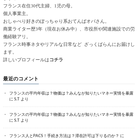
フランス在住30代主婦、1児の母。
個人事業主。
おしゃべり好きのぽっちゃり系おてんばオバさん。
商業ライター歴3年（現在お休み中）、市役所や関連施設での労
働経験アリ。
フランス時事ネタやリアルな日常など ざっくばらんにお届けし
ます。
詳しいプロフィールは
コチラ
最近のコメント
フランスの平均年収は？物価は？みんなが知りたいマネー実情を暴露
に
S.T
より
フランスの平均年収は？物価は？みんなが知りたいマネー実情を暴露
に
S.T
より
フランス人とPACS！手続き方法は？滞在許可は下りるのか？
に