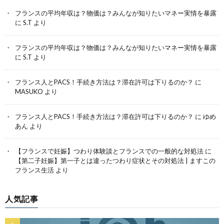
フランスの平均年収は？物価は？みんなが知りたいマネー実情を暴露
に
S.T
より
フランスの平均年収は？物価は？みんなが知りたいマネー実情を暴露
に
S.T
より
フランス人とPACS！手続き方法は？滞在許可は下りるのか？
に
MASUKO
より
フランス人とPACS！手続き方法は？滞在許可は下りるのか？
に
ゆめ
あん
より
【フランスで妊娠】つわり体験談とフランスでの一般的な対処法
に
【第二子妊娠】第一子とは違ったつわり症状とその対処法 | ますこの
フランス生活
より
人気記事