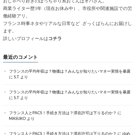
おしゃべり好きのぽっちゃり系おてんばオバさん。
商業ライター歴3年（現在お休み中）、市役所や関連施設での労
働経験アリ。
フランス時事ネタやリアルな日常など ざっくばらんにお届けし
ます。
詳しいプロフィールは
コチラ
最近のコメント
フランスの平均年収は？物価は？みんなが知りたいマネー実情を暴露
に
S.T
より
フランスの平均年収は？物価は？みんなが知りたいマネー実情を暴露
に
S.T
より
フランス人とPACS！手続き方法は？滞在許可は下りるのか？
に
MASUKO
より
フランス人とPACS！手続き方法は？滞在許可は下りるのか？
に
ゆめ