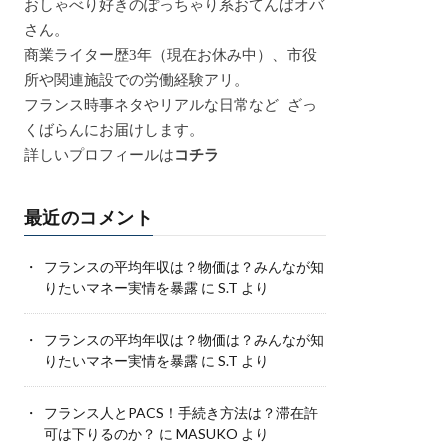
おしゃべり好きのぽっちゃり系おてんばオバ
さん。
商業ライター歴3年（現在お休み中）、市役
所や関連施設での労働経験アリ。
フランス時事ネタやリアルな日常など ざっ
くばらんにお届けします。
詳しいプロフィールは
コチラ
最近のコメント
フランスの平均年収は？物価は？みんなが知
りたいマネー実情を暴露
に
S.T
より
フランスの平均年収は？物価は？みんなが知
りたいマネー実情を暴露
に
S.T
より
フランス人とPACS！手続き方法は？滞在許
可は下りるのか？
に
MASUKO
より