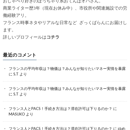
おしゃべり好きのぽっちゃり系おてんばオバさん。
商業ライター歴3年（現在お休み中）、市役所や関連施設での労
働経験アリ。
フランス時事ネタやリアルな日常など ざっくばらんにお届けし
ます。
詳しいプロフィールは
コチラ
最近のコメント
フランスの平均年収は？物価は？みんなが知りたいマネー実情を暴露
に
S.T
より
フランスの平均年収は？物価は？みんなが知りたいマネー実情を暴露
に
S.T
より
フランス人とPACS！手続き方法は？滞在許可は下りるのか？
に
MASUKO
より
フランス人とPACS！手続き方法は？滞在許可は下りるのか？
に
ゆめ