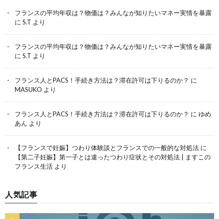
フランスの平均年収は？物価は？みんなが知りたいマネー実情を暴露
に
S.T
より
フランスの平均年収は？物価は？みんなが知りたいマネー実情を暴露
に
S.T
より
フランス人とPACS！手続き方法は？滞在許可は下りるのか？
に
MASUKO
より
フランス人とPACS！手続き方法は？滞在許可は下りるのか？
に
ゆめ
あん
より
【フランスで妊娠】つわり体験談とフランスでの一般的な対処法
に
【第二子妊娠】第一子とは違ったつわり症状とその対処法 | ますこの
フランス生活
より
人気記事