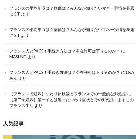
フランスの平均年収は？物価は？みんなが知りたいマネー実情を暴露
に
S.T
より
フランスの平均年収は？物価は？みんなが知りたいマネー実情を暴露
に
S.T
より
フランス人とPACS！手続き方法は？滞在許可は下りるのか？
に
MASUKO
より
フランス人とPACS！手続き方法は？滞在許可は下りるのか？
に
ゆめ
あん
より
【フランスで妊娠】つわり体験談とフランスでの一般的な対処法
に
【第二子妊娠】第一子とは違ったつわり症状とその対処法 | ますこの
フランス生活
より
人気記事