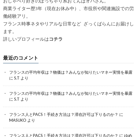
おしゃべり好きのぽっちゃり系おてんばオバさん。
商業ライター歴3年（現在お休み中）、市役所や関連施設での労
働経験アリ。
フランス時事ネタやリアルな日常など ざっくばらんにお届けし
ます。
詳しいプロフィールは
コチラ
最近のコメント
フランスの平均年収は？物価は？みんなが知りたいマネー実情を暴露
に
S.T
より
フランスの平均年収は？物価は？みんなが知りたいマネー実情を暴露
に
S.T
より
フランス人とPACS！手続き方法は？滞在許可は下りるのか？
に
MASUKO
より
フランス人とPACS！手続き方法は？滞在許可は下りるのか？
に
ゆめ