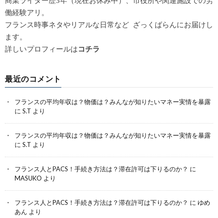
商業ライター歴3年（現在お休み中）、市役所や関連施設での労
働経験アリ。
フランス時事ネタやリアルな日常など ざっくばらんにお届けし
ます。
詳しいプロフィールは
コチラ
最近のコメント
フランスの平均年収は？物価は？みんなが知りたいマネー実情を暴露
に
S.T
より
フランスの平均年収は？物価は？みんなが知りたいマネー実情を暴露
に
S.T
より
フランス人とPACS！手続き方法は？滞在許可は下りるのか？
に
MASUKO
より
フランス人とPACS！手続き方法は？滞在許可は下りるのか？
に
ゆめ
あん
より