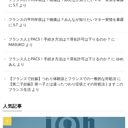
に
S.T
より
フランスの平均年収は？物価は？みんなが知りたいマネー実情を暴露
に
S.T
より
フランス人とPACS！手続き方法は？滞在許可は下りるのか？
に
MASUKO
より
フランス人とPACS！手続き方法は？滞在許可は下りるのか？
に
ゆめ
あん
より
【フランスで妊娠】つわり体験談とフランスでの一般的な対処法
に
【第二子妊娠】第一子とは違ったつわり症状とその対処法 | ますこの
フランス生活
より
人気記事