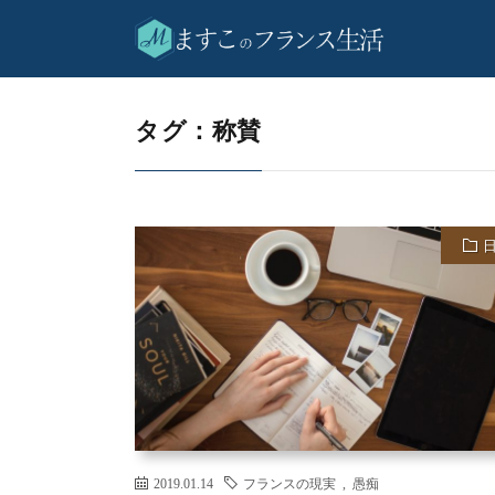
称賛
HOME
タグ：称賛
2019.01.14
フランスの現実
,
愚痴