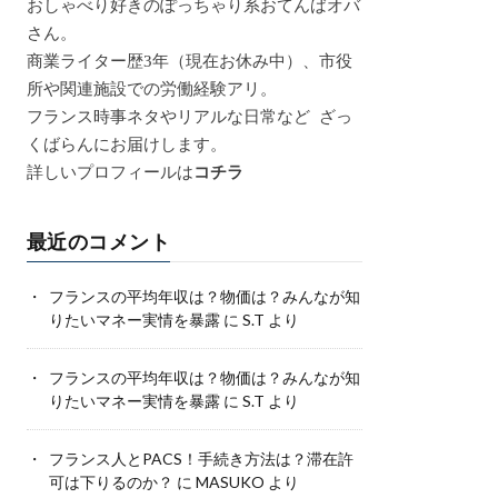
おしゃべり好きのぽっちゃり系おてんばオバ
さん。
商業ライター歴3年（現在お休み中）、市役
所や関連施設での労働経験アリ。
フランス時事ネタやリアルな日常など ざっ
くばらんにお届けします。
詳しいプロフィールは
コチラ
最近のコメント
フランスの平均年収は？物価は？みんなが知
りたいマネー実情を暴露
に
S.T
より
フランスの平均年収は？物価は？みんなが知
りたいマネー実情を暴露
に
S.T
より
フランス人とPACS！手続き方法は？滞在許
可は下りるのか？
に
MASUKO
より