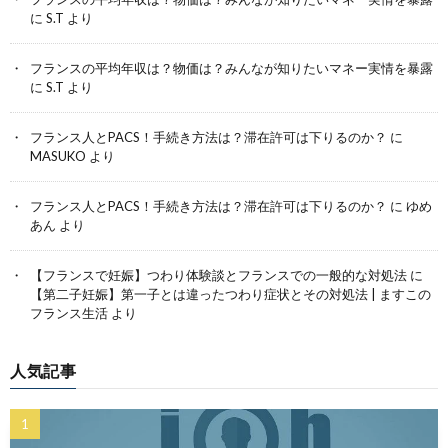
に
S.T
より
フランスの平均年収は？物価は？みんなが知りたいマネー実情を暴露
に
S.T
より
フランス人とPACS！手続き方法は？滞在許可は下りるのか？
に
MASUKO
より
フランス人とPACS！手続き方法は？滞在許可は下りるのか？
に
ゆめ
あん
より
【フランスで妊娠】つわり体験談とフランスでの一般的な対処法
に
【第二子妊娠】第一子とは違ったつわり症状とその対処法 | ますこの
フランス生活
より
人気記事