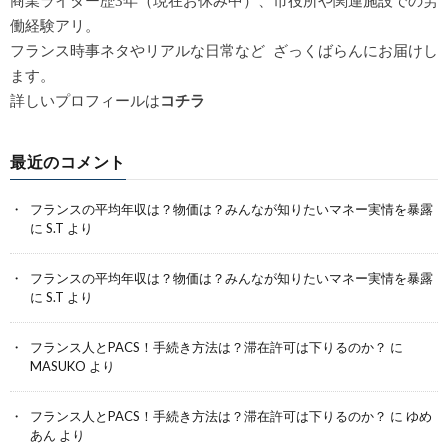
商業ライター歴3年（現在お休み中）、市役所や関連施設での労
働経験アリ。
フランス時事ネタやリアルな日常など ざっくばらんにお届けし
ます。
詳しいプロフィールは
コチラ
最近のコメント
フランスの平均年収は？物価は？みんなが知りたいマネー実情を暴露
に
S.T
より
フランスの平均年収は？物価は？みんなが知りたいマネー実情を暴露
に
S.T
より
フランス人とPACS！手続き方法は？滞在許可は下りるのか？
に
MASUKO
より
フランス人とPACS！手続き方法は？滞在許可は下りるのか？
に
ゆめ
あん
より