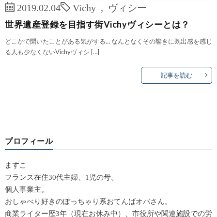
2019.02.04
Vichy
,
ヴィシー
世界遺産登録を目指す街Vichyヴィシーとは？
どこかで聞いたことがある気がする… なんとなくその響きに既出感を感じ
る人も少なくないVichyヴィシ […]
記事を読む
プロフィール
ますこ
フランス在住30代主婦、1児の母。
個人事業主。
おしゃべり好きのぽっちゃり系おてんばオバさん。
商業ライター歴3年（現在お休み中）、市役所や関連施設での労