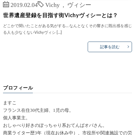
2019.02.04
Vichy
,
ヴィシー
世界遺産登録を目指す街Vichyヴィシーとは？
どこかで聞いたことがある気がする… なんとなくその響きに既出感を感じ
る人も少なくないVichyヴィシ […]
記事を読む
プロフィール
ますこ
フランス在住30代主婦、1児の母。
個人事業主。
おしゃべり好きのぽっちゃり系おてんばオバさん。
商業ライター歴3年（現在お休み中）、市役所や関連施設での労