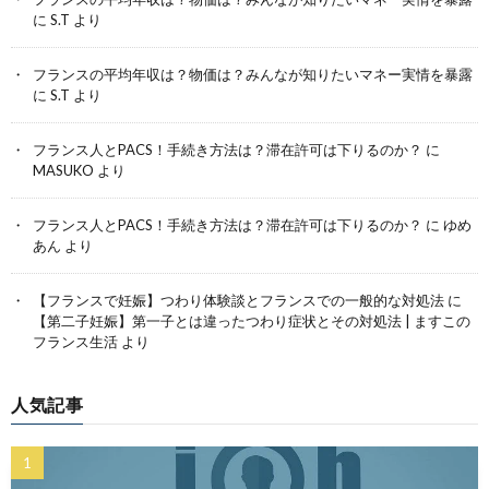
に
S.T
より
フランスの平均年収は？物価は？みんなが知りたいマネー実情を暴露
に
S.T
より
フランス人とPACS！手続き方法は？滞在許可は下りるのか？
に
MASUKO
より
フランス人とPACS！手続き方法は？滞在許可は下りるのか？
に
ゆめ
あん
より
【フランスで妊娠】つわり体験談とフランスでの一般的な対処法
に
【第二子妊娠】第一子とは違ったつわり症状とその対処法 | ますこの
フランス生活
より
人気記事