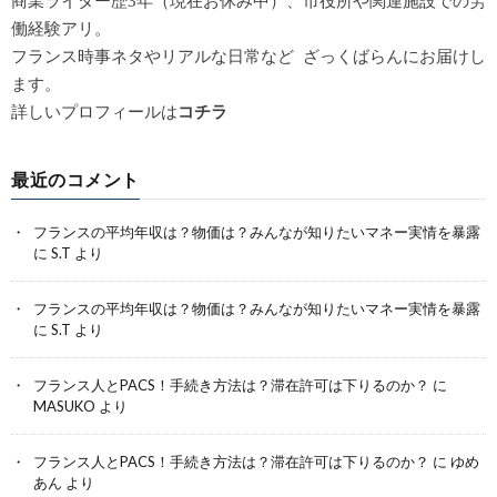
商業ライター歴3年（現在お休み中）、市役所や関連施設での労
働経験アリ。
フランス時事ネタやリアルな日常など ざっくばらんにお届けし
ます。
詳しいプロフィールは
コチラ
最近のコメント
フランスの平均年収は？物価は？みんなが知りたいマネー実情を暴露
に
S.T
より
フランスの平均年収は？物価は？みんなが知りたいマネー実情を暴露
に
S.T
より
フランス人とPACS！手続き方法は？滞在許可は下りるのか？
に
MASUKO
より
フランス人とPACS！手続き方法は？滞在許可は下りるのか？
に
ゆめ
あん
より