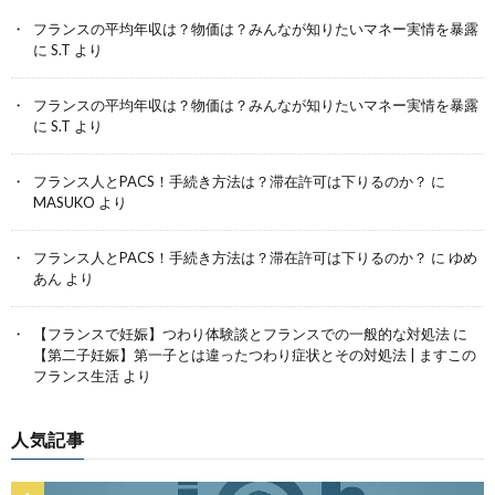
フランスの平均年収は？物価は？みんなが知りたいマネー実情を暴露
に
S.T
より
フランスの平均年収は？物価は？みんなが知りたいマネー実情を暴露
に
S.T
より
フランス人とPACS！手続き方法は？滞在許可は下りるのか？
に
MASUKO
より
フランス人とPACS！手続き方法は？滞在許可は下りるのか？
に
ゆめ
あん
より
【フランスで妊娠】つわり体験談とフランスでの一般的な対処法
に
【第二子妊娠】第一子とは違ったつわり症状とその対処法 | ますこの
フランス生活
より
人気記事