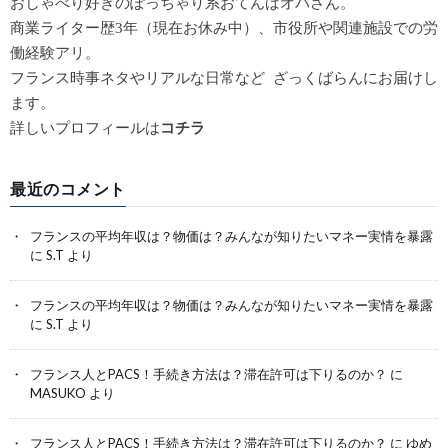
おしゃべり好きのぽっちゃり系おてんばオバさん。
商業ライター歴3年（現在お休み中）、市役所や関連施設での労
働経験アリ。
フランス時事ネタやリアルな日常など ざっくばらんにお届けし
ます。
詳しいプロフィールは
コチラ
最近のコメント
フランスの平均年収は？物価は？みんなが知りたいマネー実情を暴露
に
S.T
より
フランスの平均年収は？物価は？みんなが知りたいマネー実情を暴露
に
S.T
より
フランス人とPACS！手続き方法は？滞在許可は下りるのか？
に
MASUKO
より
フランス人とPACS！手続き方法は？滞在許可は下りるのか？
に
ゆめ