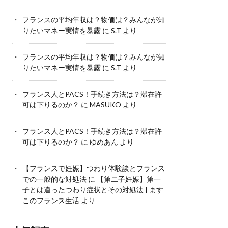
フランスの平均年収は？物価は？みんなが知
りたいマネー実情を暴露
に
S.T
より
フランスの平均年収は？物価は？みんなが知
りたいマネー実情を暴露
に
S.T
より
フランス人とPACS！手続き方法は？滞在許
可は下りるのか？
に
MASUKO
より
フランス人とPACS！手続き方法は？滞在許
可は下りるのか？
に
ゆめあん
より
【フランスで妊娠】つわり体験談とフランス
での一般的な対処法
に
【第二子妊娠】第一
子とは違ったつわり症状とその対処法 | ます
このフランス生活
より
人気記事