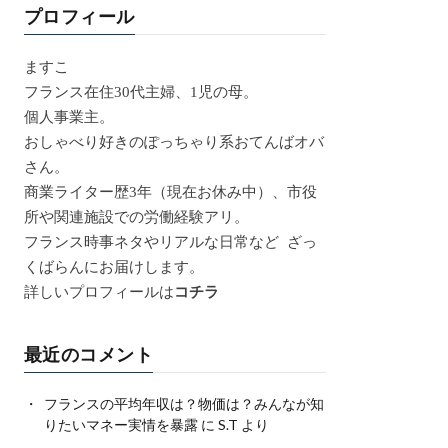
プロフィール
ますこ
フランス在住30代主婦、1児の母。
個人事業主。
おしゃべり好きのぽっちゃり系おてんばオバ
さん。
商業ライター歴3年（現在お休み中）、市役
所や関連施設での労働経験アリ。
フランス時事ネタやリアルな日常など ざっ
くばらんにお届けします。
詳しいプロフィールは
コチラ
最近のコメント
フランスの平均年収は？物価は？みんなが知
りたいマネー実情を暴露
に
S.T
より