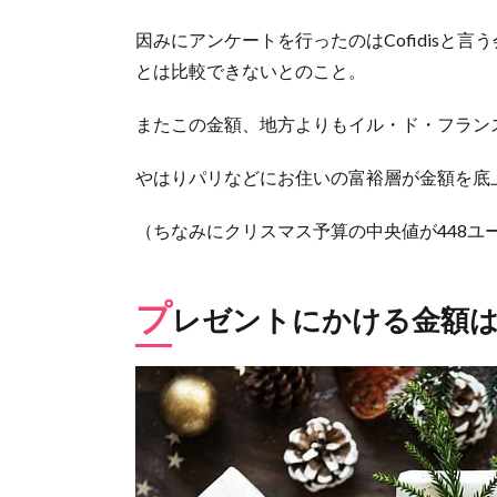
予
算、
因みにアンケートを行ったのはCofidisと言う
決ま
とは比較できないとのこと。
りま
した
か？
またこの金額、地方よりもイル・ド・フラン
やはりパリなどにお住いの富裕層が金額を底
（ちなみにクリスマス予算の中央値が448ユ
プ
レゼントにかける金額