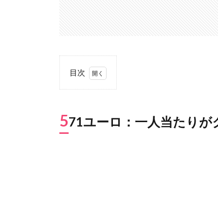
目次
1.
571
ユー
5
71ユーロ：一人当たり
ロ：
一人
当た
りが
クリ
スマ
スに
かけ
る平
均金