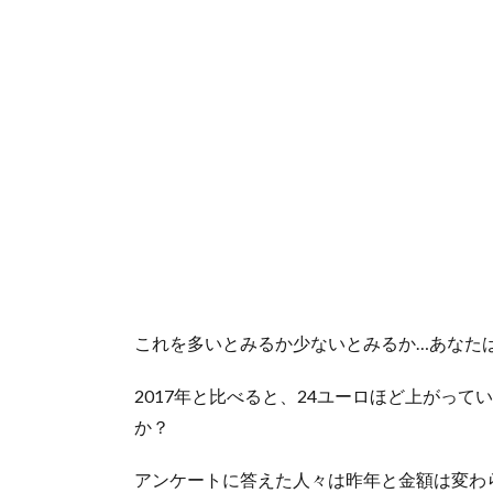
額
2.
プレ
ゼン
トに
かけ
る金
額は
いく
ら？
3.
食事
や交
これを多いとみるか少ないとみるか…あなた
通費
は？
2017年と比べると、24ユーロほど上がっ
4.
か？
クリ
スマ
スの
アンケートに答えた人々は昨年と金額は変わ