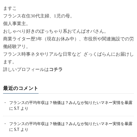
ますこ
フランス在住30代主婦、1児の母。
個人事業主。
おしゃべり好きのぽっちゃり系おてんばオバさん。
商業ライター歴3年（現在お休み中）、市役所や関連施設での労
働経験アリ。
フランス時事ネタやリアルな日常など ざっくばらんにお届けし
ます。
詳しいプロフィールは
コチラ
最近のコメント
フランスの平均年収は？物価は？みんなが知りたいマネー実情を暴露
に
S.T
より
フランスの平均年収は？物価は？みんなが知りたいマネー実情を暴露
に
S.T
より