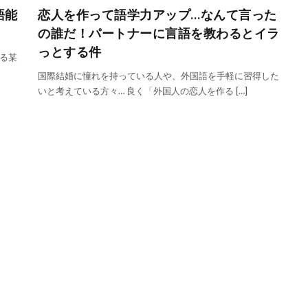
語能
恋人を作って語学力アップ…なんて言った
の誰だ！パートナーに言語を教わるとイラ
っとする件
る某
国際結婚に憧れを持っている人や、外国語を手軽に習得した
いと考えている方々… 良く「外国人の恋人を作る […]