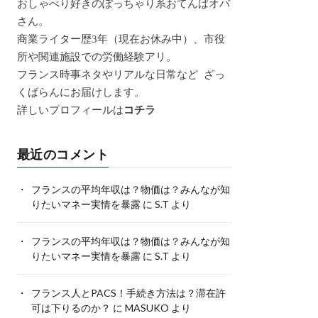
おしゃべり好きのぽっちゃり系おてんばオバ
さん。
商業ライター歴3年（現在お休み中）、市役
所や関連施設での労働経験アリ。
フランス時事ネタやリアルな日常など ざっ
くばらんにお届けします。
詳しいプロフィールは
コチラ
最近のコメント
フランスの平均年収は？物価は？みんなが知
りたいマネー実情を暴露
に
S.T
より
フランスの平均年収は？物価は？みんなが知
りたいマネー実情を暴露
に
S.T
より
フランス人とPACS！手続き方法は？滞在許
可は下りるのか？
に
MASUKO
より