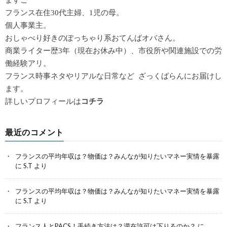
ますこ
フランス在住30代主婦、1児の母。
個人事業主。
おしゃべり好きのぽっちゃり系おてんばオバさん。
商業ライター歴3年（現在お休み中）、市役所や関連施設での労
働経験アリ。
フランス時事ネタやリアルな日常など ざっくばらんにお届けし
ます。
詳しいプロフィールは
コチラ
最近のコメント
フランスの平均年収は？物価は？みんなが知りたいマネー実情を暴露
に
S.T
より
フランスの平均年収は？物価は？みんなが知りたいマネー実情を暴露
に
S.T
より
フランス人とPACS！手続き方法は？滞在許可は下りるのか？
に