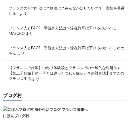
フランスの平均年収は？物価は？みんなが知りたいマネー実情を暴露
に
S.T
より
フランス人とPACS！手続き方法は？滞在許可は下りるのか？
に
MASUKO
より
フランス人とPACS！手続き方法は？滞在許可は下りるのか？
に
ゆめ
あん
より
【フランスで妊娠】つわり体験談とフランスでの一般的な対処法
に
【第二子妊娠】第一子とは違ったつわり症状とその対処法 | ますこの
フランス生活
より
ブログ村
にほんブログ村