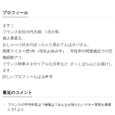
プロフィール
ますこ
フランス在住30代主婦、1児の母。
個人事業主。
おしゃべり好きのぽっちゃり系おてんばオバさん。
商業ライター歴3年（現在お休み中）、市役所や関連施設での労
働経験アリ。
フランス時事ネタやリアルな日常など ざっくばらんにお届けし
ます。
詳しいプロフィールは
コチラ
最近のコメント
フランスの平均年収は？物価は？みんなが知りたいマネー実情を暴露
に
S.T
より