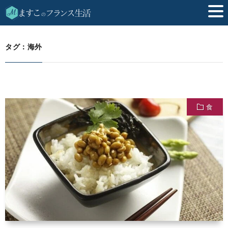
海外
HOME
タグ：海外
食