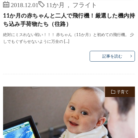
2018.12.01
11か月
,
フライト
11か月の赤ちゃんと二人で飛行機！厳選した機内持
ち込み手荷物たち（往路）
絶対にミスれない戦い！！！ 赤ちゃん（11か月）と初めての飛行機。 少
しでもぐずらせないように万全の […]
記事を読む
子育て