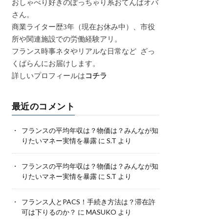
おしゃべり好きのぽっちゃり系おてんばオバ
さん。
商業ライター歴3年（現在お休み中）、市役
所や関連施設での労働経験アリ。
フランス時事ネタやリアルな日常など ざっ
くばらんにお届けします。
詳しいプロフィールは
コチラ
最近のコメント
フランスの平均年収は？物価は？みんなが知
りたいマネー実情を暴露
に
S.T
より
フランスの平均年収は？物価は？みんなが知
りたいマネー実情を暴露
に
S.T
より
フランス人とPACS！手続き方法は？滞在許
可は下りるのか？
に
MASUKO
より