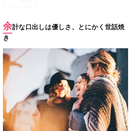
1.
余計
な口
余
出し
計な口出しは優しさ、とにかく世話焼
は優
し
き
さ、
とに
かく
世話
焼き
2.
根掘
り葉
掘り
聞く
のは
興味
があ
るか
ら
3.