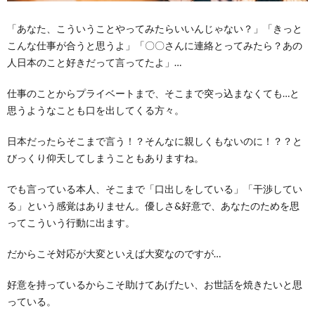
不器
用で
「あなた、こういうことやってみたらいいんじゃない？」「きっと
時間
がか
こんな仕事が合うと思うよ」「〇〇さんに連絡とってみたら？あの
かる
人日本のこと好きだって言ってたよ」…
4.
仕事のことからプライベートまで、そこまで突っ込まなくても…と
やた
ら話
思うようなことも口を出してくる方々。
し合
う割
日本だったらそこまで言う！？そんなに親しくもないのに！？？と
に進
まな
びっくり仰天してしまうこともありますね。
い
でも言っている本人、そこまで「口出しをしている」「干渉してい
る」という感覚はありません。優しさ&好意で、あなたのためを思
ってこういう行動に出ます。
だからこそ対応が大変といえば大変なのですが…
好意を持っているからこそ助けてあげたい、お世話を焼きたいと思
っている。