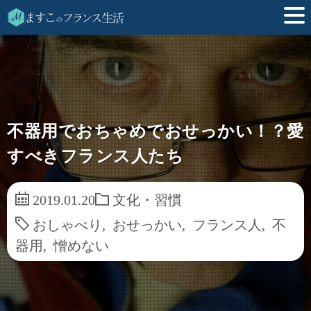
不器用でおちゃめでおせっかい！？愛
すべきフランス人たち
2019.01.20
文化・習慣
おしゃべり
,
おせっかい
,
フランス人
,
不
器用
,
憎めない