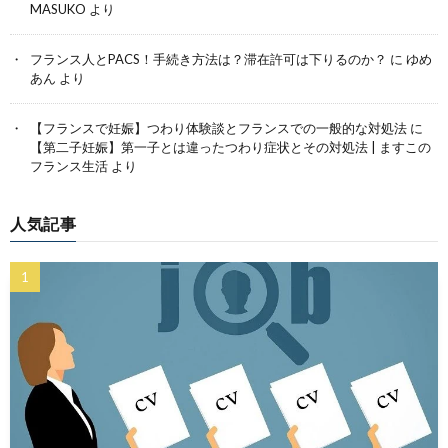
MASUKO
より
フランス人とPACS！手続き方法は？滞在許可は下りるのか？
に
ゆめ
あん
より
【フランスで妊娠】つわり体験談とフランスでの一般的な対処法
に
【第二子妊娠】第一子とは違ったつわり症状とその対処法 | ますこの
フランス生活
より
人気記事