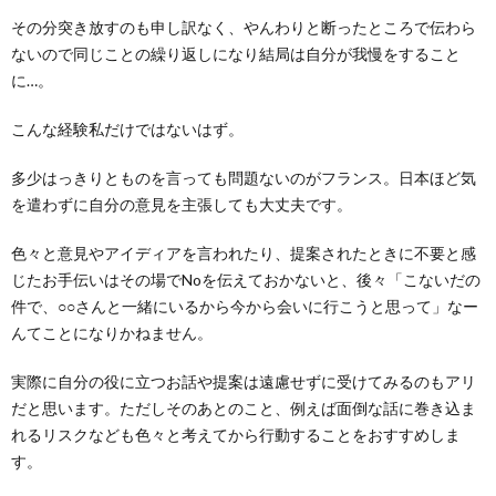
その分突き放すのも申し訳なく、やんわりと断ったところで伝わら
ないので同じことの繰り返しになり結局は自分が我慢をすること
に…。
こんな経験私だけではないはず。
多少はっきりとものを言っても問題ないのがフランス。日本ほど気
を遣わずに自分の意見を主張しても大丈夫です。
色々と意見やアイディアを言われたり、提案されたときに不要と感
じたお手伝いはその場でNoを伝えておかないと、後々「こないだの
件で、○○さんと一緒にいるから今から会いに行こうと思って」なー
んてことになりかねません。
実際に自分の役に立つお話や提案は遠慮せずに受けてみるのもアリ
だと思います。ただしそのあとのこと、例えば面倒な話に巻き込ま
れるリスクなども色々と考えてから行動することをおすすめしま
す。