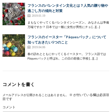
フランスのバレンタイン文化とは？人気の贈り物や
過ごし方の傾向と対策
2019.01.19
まもなくやってくるバレンタインシーズン。 みなさんは準備
万端ですか？ 日本では一般に女性が男性にチョ […][…]
フランスのイースター「Pâquesパック」について
知っておきたい5つのこと
2019.04.06
春の訪れとともにやってくるイースター。 フランス語では
Pâquesパックと呼ばれ、この日の前後に学校 […][…]
コメントを書く
※
が付いている欄は必須項
メールアドレスが公開されることはありません。
目です
コメント