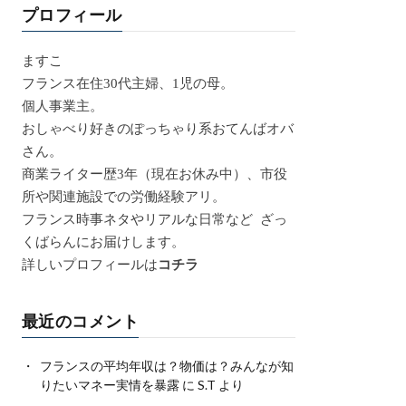
プロフィール
ますこ
フランス在住30代主婦、1児の母。
個人事業主。
おしゃべり好きのぽっちゃり系おてんばオバ
さん。
商業ライター歴3年（現在お休み中）、市役
所や関連施設での労働経験アリ。
フランス時事ネタやリアルな日常など ざっ
くばらんにお届けします。
詳しいプロフィールは
コチラ
最近のコメント
フランスの平均年収は？物価は？みんなが知
りたいマネー実情を暴露
に
S.T
より