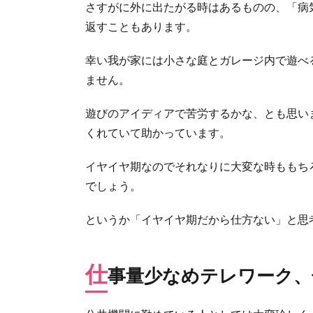
子ど
さすがに外に出たがる時はあるものの、「病
もと
返すこともあります。
の時
間を
幸い我が家には小さな庭とガレージ内で遊べ
満喫
ません。
3.
後
遊びのアイディアで苦労するかな、とも思い
追
い
くれていて助かっています。
男
児
イヤイヤ期なのでそれなりに大変な時ももち
の
でしょう。
世
話
というか「イヤイヤ期だから仕方ない」と思
を
見
て
く
仕
事量少なめテレワーク、
れ
る
人