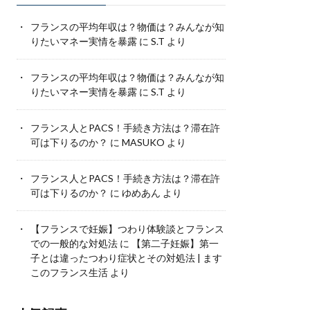
フランスの平均年収は？物価は？みんなが知
りたいマネー実情を暴露
に
S.T
より
フランスの平均年収は？物価は？みんなが知
りたいマネー実情を暴露
に
S.T
より
フランス人とPACS！手続き方法は？滞在許
可は下りるのか？
に
MASUKO
より
フランス人とPACS！手続き方法は？滞在許
可は下りるのか？
に
ゆめあん
より
【フランスで妊娠】つわり体験談とフランス
での一般的な対処法
に
【第二子妊娠】第一
子とは違ったつわり症状とその対処法 | ます
このフランス生活
より
人気記事