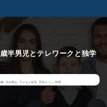
2歳半男児とテレワークと独学
勤務
,
外出禁止
,
子どもと在宅
,
手作りパン
,
料理