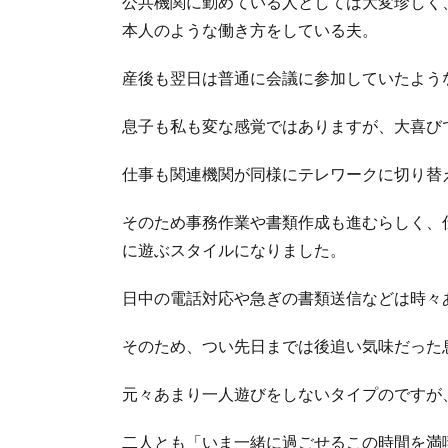
公共機関に勤めている人としては大変珍しく
が
本人のような働き方をしている夫。
い
る
た
産後も翌日は普通に会議に参加していたよう
め
家
息子も私も変な感覚ではありますが、大喜び
事
の
仕事も関連機関が同様にテレワークに切り替
難
易
そのため事務作業や書類作成も進むらしく、
度
減
に遊ぶスタイルになりました。
4.
日中の電話対応や急ぎの書類送信などは時々
普段
やら
ない
そのため、つい先日までは後追い気味だった
こと
に挑
元々あまり一人遊びをしないタイプのですが
戦し
てい
二人とも「いま一緒に過ごせるこの時間を満
る