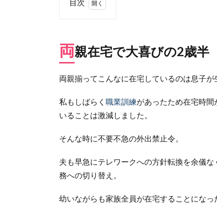
目次
1.
両
親
両
親在宅で大喜びの2歳半
在
宅
で
両親揃ってこんなに在宅しているのは息子が
大
喜
私もしばらく
職業訓練
があったため在宅時間
び
の2
いることは激減しました。
歳
半
そんな時に不要不急の外出禁止令。
2.
仕事
夫も早急にテレワークへの方針転換を余儀な
量少
務への切り替え。
なめ
テレ
幼いながらも家族全員が在宅することになっ
ワー
ク、