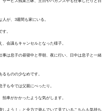
、サービス残業三昧、土日やバカンス中も仕事したりと日
な人が、3週間も家にいる。
です。
え、会議もキャンセルとなった様子。
仕事は息子の昼寝中と早朝、夜に行い、日中は息子と一緒
あるものの少なめです。
息子も今では父親にべったり。
、拍車がかかったような気がします。
喫しよう！」と全力で遊んでいて見ているこちらも気持ち