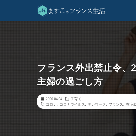
フランス外出禁止令、
主婦の過ごし方
2020.04.04
子育て
コロナ
,
コロナウイルス
,
テレワーク
,
フランス
,
在宅