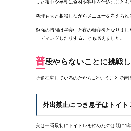
また夜中や早朝に食材や料理を仕込むことも
お菓
子作
りに
料理も夫と相談しながらメニューを考えられ
時間
をさ
勉強の時間は昼寝中と夜の就寝後となりまし
ける
ーディングしたりすることも増えました。
よう
にな
る
普
段やらないことに挑戦し
折角在宅しているのだから…ということで普
外出禁止につき息子はトイト
実は一番最初にトイトレを始めたのは既に1