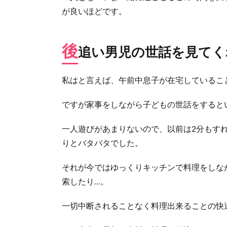
日々
が良いほどです。
4.1.
外出
後
追い男児の世話を見てく
禁止
につ
き息
私はと言えば、午前中息子が在宅しているこ
子は
トイ
トレ
ですが家事をしながら子どもの世話をすると
開始
一人遊びがあまりないので、以前は2分もす
4.2.
旦那
りとバタバタでした。
氏、
手作
それが今ではゆっくりキッチンで料理をしな
りパ
索したり…。
ンに
目覚
める
一切中断されることなく料理出来ることの快
4.3.