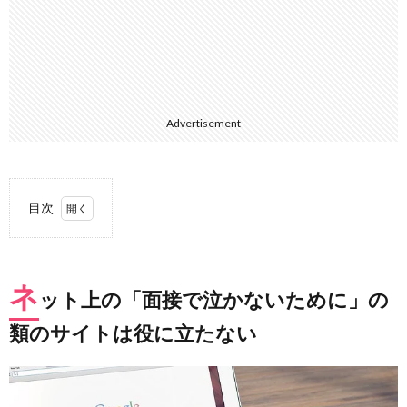
Advertisement
目次
1.
ネッ
ト上
ネ
の
ット上の「面接で泣かないために」の
「面
接で
類のサイトは役に立たない
泣か
ない
ため
に」
の類