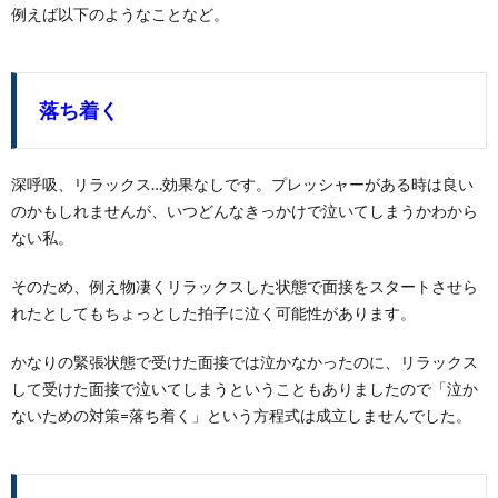
た…
例えば以下のようなことなど。
と思
う
5.
対策
落ち着く
をし
ない
こと
深呼吸、リラックス…効果なしです。プレッシャーがある時は良い
が対
策だ
のかもしれませんが、いつどんなきっかけで泣いてしまうかわから
った
ない私。
そのため、例え物凄くリラックスした状態で面接をスタートさせら
れたとしてもちょっとした拍子に泣く可能性があります。
かなりの緊張状態で受けた面接では泣かなかったのに、リラックス
して受けた面接で泣いてしまうということもありましたので「泣か
ないための対策=落ち着く」という方程式は成立しませんでした。