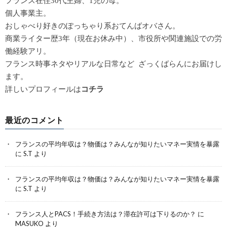
フランス在住30代主婦、1児の母。
個人事業主。
おしゃべり好きのぽっちゃり系おてんばオバさん。
商業ライター歴3年（現在お休み中）、市役所や関連施設での労
働経験アリ。
フランス時事ネタやリアルな日常など ざっくばらんにお届けし
ます。
詳しいプロフィールは
コチラ
最近のコメント
フランスの平均年収は？物価は？みんなが知りたいマネー実情を暴露
に
S.T
より
フランスの平均年収は？物価は？みんなが知りたいマネー実情を暴露
に
S.T
より
フランス人とPACS！手続き方法は？滞在許可は下りるのか？
に
MASUKO
より