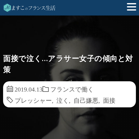
面接で泣く…アラサー女子の傾向と対
策
2019.04.13
フランスで働く
プレッシャー
,
泣く
,
自己嫌悪
,
面接