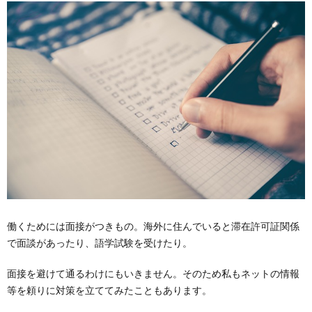
上手に
伝えら
れるよ
うに訓
練を
3.
プレ
ッシ
ャー
より
も自
己嫌
悪？
私が
泣く
理由
働くためには面接がつきもの。海外に住んでいると滞在許可証関係
4.
気付
で面談があったり、語学試験を受けたり。
いた
ら泣
面接を避けて通るわけにもいきません。そのため私もネットの情報
かな
等を頼りに対策を立ててみたこともあります。
くな
っ