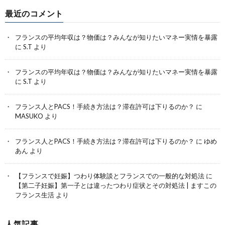
最近のコメント
フランスの平均年収は？物価は？みんなが知りたいマネー実情を暴露
に
S.T
より
フランスの平均年収は？物価は？みんなが知りたいマネー実情を暴露
に
S.T
より
フランス人とPACS！手続き方法は？滞在許可は下りるのか？
に
MASUKO
より
フランス人とPACS！手続き方法は？滞在許可は下りるのか？
に
ゆめ
あん
より
【フランスで妊娠】つわり体験談とフランスでの一般的な対処法
に
【第二子妊娠】第一子とは違ったつわり症状とその対処法 | ますこの
フランス生活
より
人気記事