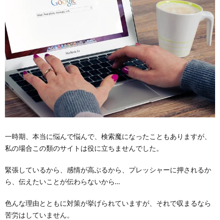
のサ
イト
は役
に立
たな
い
2.
泣か
ない
ため
にし
たこ
と
一時期、本当に悩んで悩んで、検索魔になったこともありますが、
2.1.
落ち着
私の場合この類のサイトは役に立ちませんでした。
く
緊張しているから、感情が高ぶるから、プレッシャーに押されるか
2.2.
ら、伝えたいことが伝わらないから…
プレッ
シャー
を感じ
色んな理由とともに対策が挙げられていますが、それで収まるなら
ないよ
苦労はしていません。
うにす