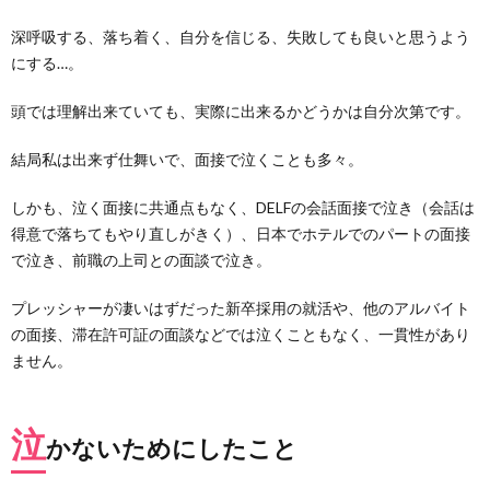
る
深呼吸する、落ち着く、自分を信じる、失敗しても良いと思うよう
2.3.
にする…。
圧迫面
接で自
分を批
頭では理解出来ていても、実際に出来るかどうかは自分次第です。
判され
ている
結局私は出来ず仕舞いで、面接で泣くことも多々。
ような
気持ち
しかも、泣く面接に共通点もなく、DELFの会話面接で泣き（会話は
になる
→批判
得意で落ちてもやり直しがきく）、日本でホテルでのパートの面接
されて
で泣き、前職の上司との面談で泣き。
いるの
ではな
いと理
プレッシャーが凄いはずだった新卒採用の就活や、他のアルバイト
解する
の面接、滞在許可証の面談などでは泣くこともなく、一貫性があり
2.4.
ません。
上手く
伝えら
れない
泣
→しっ
かないためにしたこと
かり準
備して