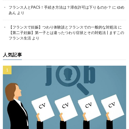
フランス人とPACS！手続き方法は？滞在許可は下りるのか？
に
ゆめ
あん
より
【フランスで妊娠】つわり体験談とフランスでの一般的な対処法
に
【第二子妊娠】第一子とは違ったつわり症状とその対処法 | ますこの
フランス生活
より
人気記事