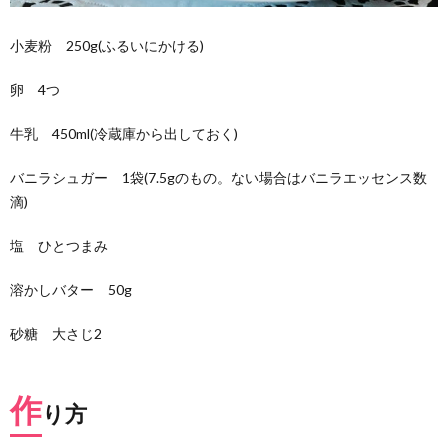
4.
成功
小麦粉 250g(ふるいにかける)
の秘
訣
卵 4つ
牛乳 450ml(冷蔵庫から出しておく)
バニラシュガー 1袋(7.5gのもの。ない場合はバニラエッセンス数
滴)
塩 ひとつまみ
溶かしバター 50g
砂糖 大さじ2
作
り方