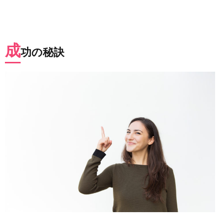
成
功の秘訣