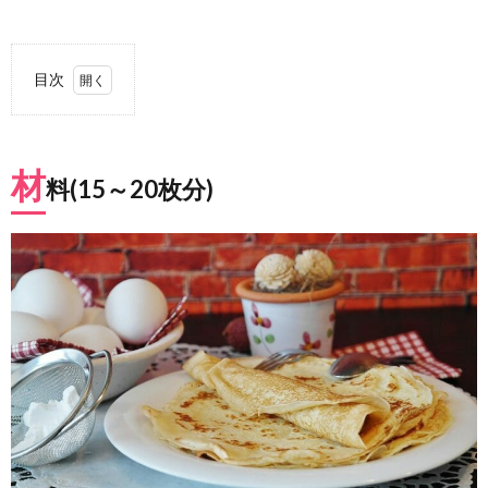
目次
1.
材料
(15
材
～20
料(15～20枚分)
枚
分)
2.
作り
方
3.
おす
すめ
のジ
ャム
やソ
ース
類