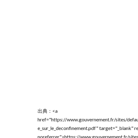
人数の
切迫度
1.1.3.
ウイル
ス検査
の要望
への対
応キャ
パシテ
ィ
1.1.4.
総合地
図
1.2.
レッ
出典：<a
ドゾ
ーン
href="https://www.gouvernement.fr/sites/def
とグ
e_sur_le_deconfinement.pdf" target="_blank" 
リー
noreferrer">https://www.gouvernement.fr/sit
ンゾ