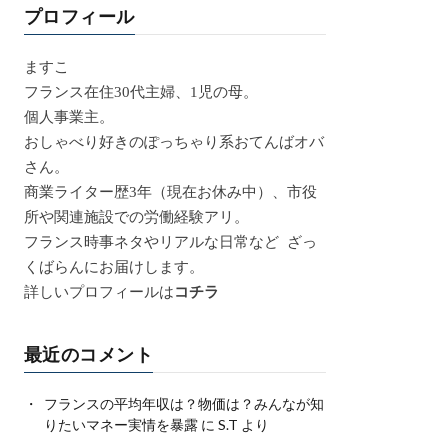
プロフィール
ますこ
フランス在住30代主婦、1児の母。
個人事業主。
おしゃべり好きのぽっちゃり系おてんばオバ
さん。
商業ライター歴3年（現在お休み中）、市役
所や関連施設での労働経験アリ。
フランス時事ネタやリアルな日常など ざっ
くばらんにお届けします。
詳しいプロフィールは
コチラ
最近のコメント
フランスの平均年収は？物価は？みんなが知
りたいマネー実情を暴露
に
S.T
より