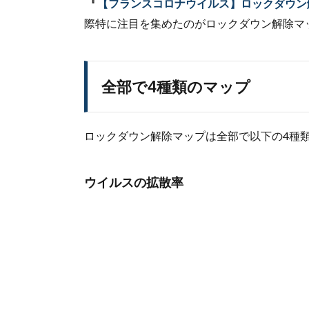
『
【フランスコロナウイルス】ロックダウン
マ
際特に注目を集めたのがロックダウン解除マ
ッ
プ
1.1.
全部
全部で4種類のマップ
で4種
類の
マッ
ロックダウン解除マップは全部で以下の4種
プ
1.1.1.
ウイル
ウイルスの拡散率
スの拡
散率
1.1.2.
病院の
集中治
療室の
受け入
れ許容