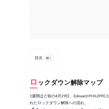
目次
1.
ロ
ッ
ロ
ックダウン解除マップ
ク
ダ
ウ
1週間ほど前の4月29日、Edouard PHI
ン
れたロックダウン解除への流れ。
解
除