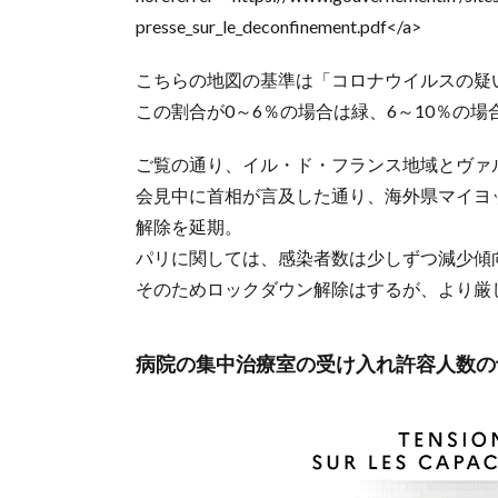
ー
presse_sur_le_deconfinement.pdf</a>
ン、
何が
こちらの地図の基準は「コロナウイルスの疑
違う
この割合が0～6％の場合は緑、6～10％の場
の？
2.
ご覧の通り、イル・ド・フランス地域とヴァ
感
会見中に首相が言及した通り、海外県マイヨ
染
予
解除を延期。
防
パリに関しては、感染者数は少しずつ減少傾
対
そのためロックダウン解除はするが、より厳
策
2.1.
マス
病院の集中治療室の受け入れ許容人数の
ク
2.2.
感染
の疑
い(症