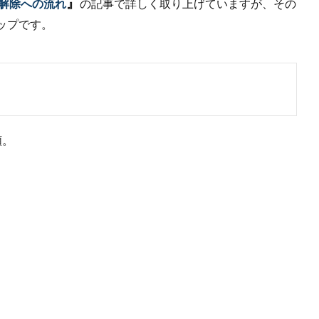
』
解除への流れ
の記事で詳しく取り上げていますが、その
ップです。
類。