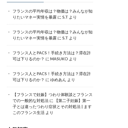
フランスの平均年収は？物価は？みんなが知
りたいマネー実情を暴露
に
S.T
より
フランスの平均年収は？物価は？みんなが知
りたいマネー実情を暴露
に
S.T
より
フランス人とPACS！手続き方法は？滞在許
可は下りるのか？
に
MASUKO
より
フランス人とPACS！手続き方法は？滞在許
可は下りるのか？
に
ゆめあん
より
【フランスで妊娠】つわり体験談とフランス
での一般的な対処法
に
【第二子妊娠】第一
子とは違ったつわり症状とその対処法 | ます
このフランス生活
より
人気記事