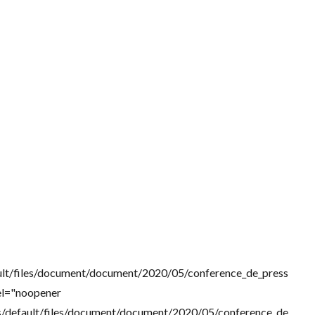
ault/files/document/document/2020/05/conference_de_press
rel="noopener
es/default/files/document/document/2020/05/conference_de_