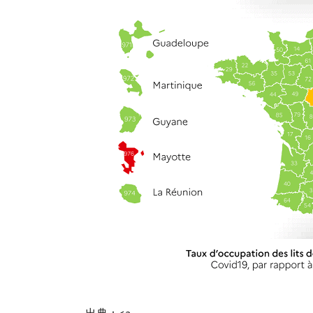
状)が
ある
場合
2.3.
感染
者と
接触
した
場合
2.4.
医療
機関
受診
3.
移
動
制
限
4.
出典：<a