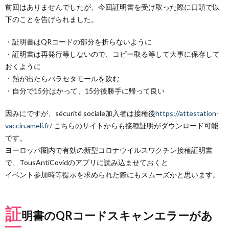
前回はありませんでしたが、今回証明書を受け取った際に口頭で以
下のことを告げられました。
・証明書はQRコードの部分を折らないように
・証明書は再発行等しないので、コピー取る等して大事に保存して
おくように
・熱が出たらパラセタモールを飲む
・自分で15分はかって、15分後勝手に帰って良い
因みにですが、sécurité sociale加入者は接種後
https://attestation-
vaccin.ameli.fr/
こちらのサイトからも接種証明がダウンロード可能
です。
ヨーロッパ圏内で有効の新型コロナウイルスワクチン接種証明書
で、TousAntiCovidのアプリに読み込ませておくと
イベント参加時等提示を求められた際にもスムーズかと思います。
証
明書のQRコードスキャンエラーがあ