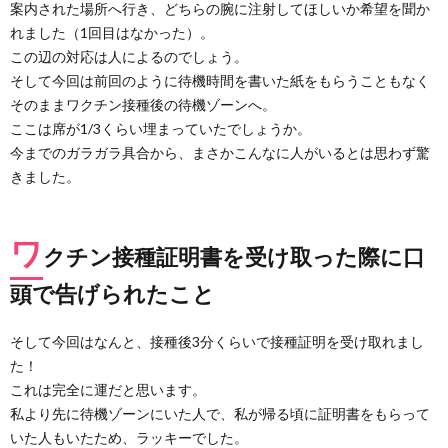
案内された場所へ行き、どちらの腕に注射してほしいか希望を聞か
まと
め
れました（1回目はなかった）。
この辺の対応は人によるのでしょう。
そして今回は前回のように待機時間を書いた紙をもらうこともなく
そのままワクチン接種後の待機ゾーンへ。
ここは席が1/3くらい埋まっていたでしょうか。
今までのガラガラ具合から、まさかこんなに人がいるとは思わず驚
きました。
ワ
クチン接種証明書を受け取った際に口
頭で告げられたこと
そして今回はなんと、接種後3分くらいで接種証明を受け取れまし
た！
これは完全に運だと思います。
私より先に待機ゾーンにいた人で、私が帰る頃に証明書をもらって
いた人もいたため、ラッキーでした。