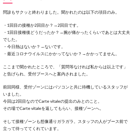
取っ
た際
問診もサクッと終わりました。聞かれたのは以下の項目のみ。
に口
頭で
・1回目の接種か2回目か？→2回目です。
告げ
られ
・1回目接種後どうだったか？→腕が痛かったくらいであとは大丈夫
たこ
でした。
と
・今日熱はないか？→ないです。
4.
・最近コロナウイルスにかかってないか？→かかってません。
証明書
のQR
ここまで聞かれたところで、「質問等なければ私からは以上です」
コード
スキャ
と告げられ、受付ブースへと案内されました。
ンエラ
ーがあ
前回同様、受付ゾーンにはパソコンと共に待機しているスタッフが
ること
いました。
も！？
今回は2回目なのでCarte vitaleの提出のみとのこと。
5.
その場でCarte vitaleを返してもらい、接種ゾーンへ。
副反
応
は？
そして接種ゾーンも想像通りガラガラ。スタッフの人がブース前で
立って待っててくれています。
6.