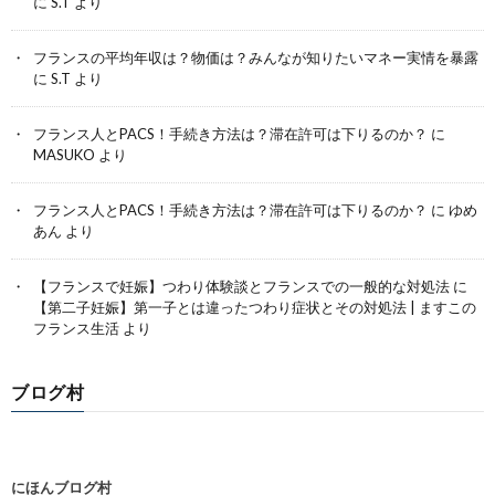
に
S.T
より
フランスの平均年収は？物価は？みんなが知りたいマネー実情を暴露
に
S.T
より
フランス人とPACS！手続き方法は？滞在許可は下りるのか？
に
MASUKO
より
フランス人とPACS！手続き方法は？滞在許可は下りるのか？
に
ゆめ
あん
より
【フランスで妊娠】つわり体験談とフランスでの一般的な対処法
に
【第二子妊娠】第一子とは違ったつわり症状とその対処法 | ますこの
フランス生活
より
ブログ村
にほんブログ村