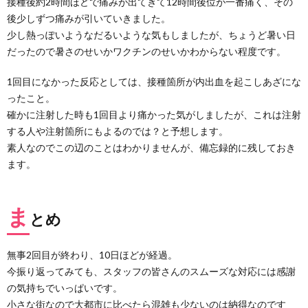
接種後約2時間ほどで痛みが出てきて12時間後位が一番痛く、その
後少しずつ痛みが引いていきました。
少し熱っぽいようなだるいような気もしましたが、ちょうど暑い日
だったので暑さのせいかワクチンのせいかわからない程度です。
1回目になかった反応としては、接種箇所が内出血を起こしあざにな
ったこと。
確かに注射した時も1回目より痛かった気がしましたが、これは注射
する人や注射箇所にもよるのでは？と予想します。
素人なのでこの辺のことはわかりませんが、備忘録的に残しておき
ます。
ま
とめ
無事2回目が終わり、10日ほどが経過。
今振り返ってみても、スタッフの皆さんのスムーズな対応には感謝
の気持ちでいっぱいです。
小さな街なので大都市に比べたら混雑も少ないのは納得なのです