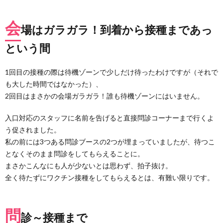
会場
はガ
会
ラガ
場はガラガラ！到着から接種まであっ
ラ！
到着
という間
から
接種
まで
1回目の接種の際は待機ゾーンで少しだけ待ったわけですが（それで
あっ
も大した時間ではなかった）、
とい
2回目はまさかの会場ガラガラ！誰も待機ゾーンにはいません。
う間
2.
入口対応のスタッフに名前を告げると直接問診コーナーまで行くよ
問診
う促されました。
～接
種ま
私の前には3つある問診ブースの2つが埋まっていましたが、待つこ
で
となくそのまま問診をしてもらえることに。
3.
まさかこんなにも人が少ないとは思わず、拍子抜け。
ワク
全く待たずにワクチン接種をしてもらえるとは、有難い限りです。
チン
接種
証明
問
書を
診～接種まで
受け