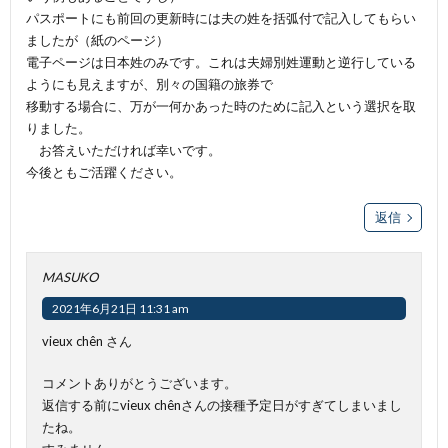
パスポートにも前回の更新時には夫の姓を括弧付で記入してもらい
ましたが（紙のページ）
電子ページは日本姓のみです。これは夫婦別姓運動と逆行している
ようにも見えますが、別々の国籍の旅券で
移動する場合に、万が一何かあった時のために記入という選択を取
りました。
お答えいただければ幸いです。
今後ともご活躍ください。
返信
MASUKO
2021年6月21日 11:31 am
vieux chên さん
コメントありがとうございます。
返信する前にvieux chênさんの接種予定日がすぎてしまいまし
たね。