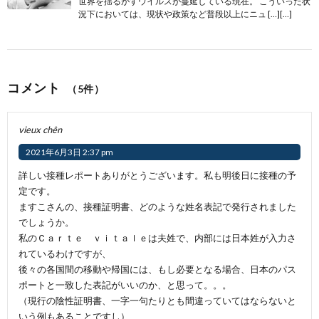
世界を揺るがすウイルスが蔓延している現在。 こういった状
況下においては、現状や政策など普段以上にニュ […][…]
コメント
（5件）
vieux chên
2021年6月3日 2:37 pm
詳しい接種レポートありがとうございます。私も明後日に接種の予
定です。
ますこさんの、接種証明書、どのような姓名表記で発行されました
でしょうか。
私のＣａｒｔｅ ｖｉｔａｌｅは夫姓で、内部には日本姓が入力さ
れているわけですが、
後々の各国間の移動や帰国には、もし必要となる場合、日本のパス
ポートと一致した表記がいいのか、と思って。。。
（現行の陰性証明書、一字一句たりとも間違っていてはならないと
いう例もあることですし）