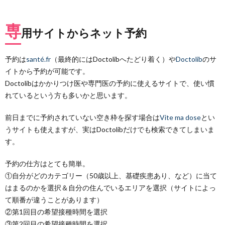
3.1.
入口対
専
用サイトからネット予約
応
3.2.
問診
予約は
santé.fr
（最終的にはDoctolibへたどり着く）や
Doctolib
のサ
イトから予約が可能です。
3.3.
Doctolibはかかりつけ医や専門医の予約に使えるサイトで、使い慣
受付
れているという方も多いかと思います。
3.4.
ワクチ
前日までに予約されていない空き枠を探す場合は
Vite ma dose
とい
ン接種
うサイトも使えますが、実はDoctolibだけでも検索できてしまいま
3.5.
す。
待機
3.6.
予約の仕方はとても簡単。
用紙を
①自分がどのカテゴリー（50歳以上、基礎疾患あり、など）に当て
もらっ
はまるのかを選択＆自分の住んでいるエリアを選択（サイトによっ
て帰宅
て順番が違うことがあります）
4.
②第1回目の希望接種時間を選択
こん
③第2回目の希望接種時間を選択
な副