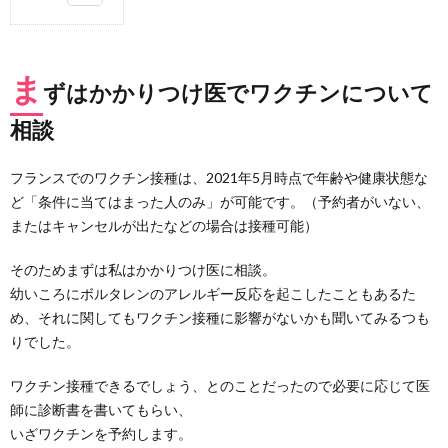
1.
まず
はか
ま
かり
ずはかかりつけ医でワクチンについて
つけ
医で
相談
ワク
チン
につ
フランスでのワクチン接種は、2021年5月時点で年齢や健康状態な
いて
ど「条件に当てはまった人のみ」が可能です。（予約者がいない、
相談
またはキャンセルが出たなどの場合は接種可能）
2.
専用
そのためまずは私はかかりつけ医に相談。
サイ
幼いころにボルタレンのアレルギー反応を起こしたこともあるた
トか
らネ
め、それに関してもワクチン接種に影響がないかも聞いてみるつも
ット
りでした。
予約
3.
ワクチン接種できるでしょう、とのことだったので必要に応じて医
当日
師に診断書を書いてもらい、
の様
いざワクチンを予約します。
子