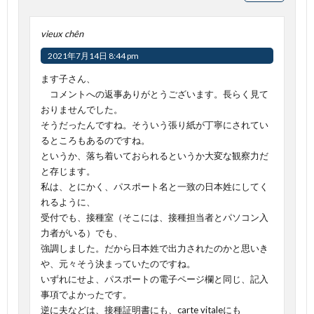
vieux chên
2021年7月14日 8:44 pm
ます子さん、
コメントへの返事ありがとうございます。長らく見て
おりませんでした。
そうだったんですね。そういう張り紙が丁寧にされてい
るところもあるのですね。
というか、落ち着いておられるというか大変な観察力だ
と存じます。
私は、とにかく、パスポート名と一致の日本姓にしてく
れるように、
受付でも、接種室（そこには、接種担当者とパソコン入
力者がいる）でも、
強調しました。だから日本姓で出力されたのかと思いき
や、元々そう決まっていたのですね。
いずれにせよ、パスポートの電子ページ欄と同じ、記入
事項でよかったです。
逆に夫などは、接種証明書にも、carte vitaleにも