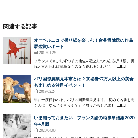
関連する記事
オーベルニュで折り紙を楽しむ！合谷哲哉氏の作品
展鑑賞レポート
2019.01.29
フランスでも少しずつその地位を確立しつつある折り紙。 折
れと言われれば簡単なものなら作れるけれども、 […][…]
パリ国際農業見本市とは？来場者67万人以上の美食
も楽しめる注目イベント！
2019.02.24
年に一度行われる、パリの国際農業見本市。 初めて名前を聞
く人は「なんじゃそりゃ？」と思うかもしれませ […][…]
いま知っておきたい！フランス語の時事単語集2020
年4月版
2020.04.03