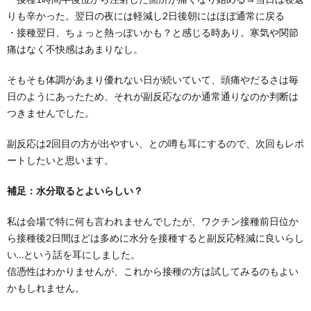
りも辛かった。翌日の夜には軽減し2日後朝にはほぼ通常に戻る
・接種翌日、ちょっと熱っぽいかも？と感じる時あり。寒気や関節
痛はなく不快感はあまりなし。
そもそも体調があまり優れない日が続いていて、頭痛やだるさは毎
日のようにあったため、それが副反応なのか通常通りなのか判断は
つきませんでした。
副反応は2回目の方が出やすい、との噂も耳にするので、次回もレポ
ートしたいと思います。
補足：水分取るとよいらしい？
私は会場で特に何も言われませんでしたが、ワクチン接種前日位か
ら接種後2日間ほどは多めに水分を接種すると副反応軽減に良いらし
い…という話を耳にしました。
信憑性はわかりませんが、これから接種の方は試してみるのもよい
かもしれません。