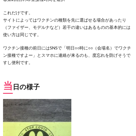
反応
あり
これだけです。
まし
サイトによってはワクチンの種類を先に選ばせる場合があったり
た！
（ファイザー、モデルナなど）若干の違いはあるものの基本的には
5.
使い方は同じです。
まと
め
ワクチン接種の前日にはSNSで「明日○○時に○○（会場名）でワクチ
ン接種ですよー」とスマホに連絡が来るのも、度忘れを防げそうで
すし便利です。
当
日の様子